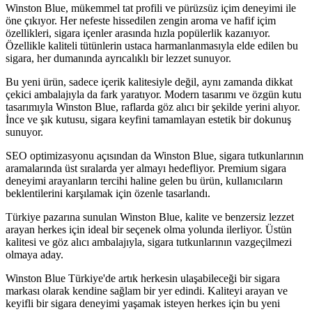
Winston Blue, mükemmel tat profili ve pürüzsüz içim deneyimi ile
öne çıkıyor. Her nefeste hissedilen zengin aroma ve hafif içim
özellikleri, sigara içenler arasında hızla popülerlik kazanıyor.
Özellikle kaliteli tütünlerin ustaca harmanlanmasıyla elde edilen bu
sigara, her dumanında ayrıcalıklı bir lezzet sunuyor.
Bu yeni ürün, sadece içerik kalitesiyle değil, aynı zamanda dikkat
çekici ambalajıyla da fark yaratıyor. Modern tasarımı ve özgün kutu
tasarımıyla Winston Blue, raflarda göz alıcı bir şekilde yerini alıyor.
İnce ve şık kutusu, sigara keyfini tamamlayan estetik bir dokunuş
sunuyor.
SEO optimizasyonu açısından da Winston Blue, sigara tutkunlarının
aramalarında üst sıralarda yer almayı hedefliyor. Premium sigara
deneyimi arayanların tercihi haline gelen bu ürün, kullanıcıların
beklentilerini karşılamak için özenle tasarlandı.
Türkiye pazarına sunulan Winston Blue, kalite ve benzersiz lezzet
arayan herkes için ideal bir seçenek olma yolunda ilerliyor. Üstün
kalitesi ve göz alıcı ambalajıyla, sigara tutkunlarının vazgeçilmezi
olmaya aday.
Winston Blue Türkiye'de artık herkesin ulaşabileceği bir sigara
markası olarak kendine sağlam bir yer edindi. Kaliteyi arayan ve
keyifli bir sigara deneyimi yaşamak isteyen herkes için bu yeni