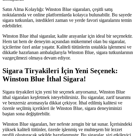
Satın Alma Kolaylığı: Winston Blue sigaraları, çeşitli satış
noktalarında ve online platformlarda kolayca bulunabilir. Bu sayede
sigara tutkunları, istedikleri zaman ve yerde favori sigaralarını temin
edebilirler.
Winston Blue ithal sigaralar, kalite arayanlar için ideal bir seçenektir.
Hem tat hem de deneyim açısından mükemmel olan bu sigaralar,
içicilerine özel anlar yaşatır. Kaliteli tütünlerin ustalıkla işlenmesi ve
dikkatle hazırlanan ambalajlarıyla Winston Blue, sigara tutkunlarının
vazgeçilmezi olmaya devam ediyor.
Sigara Tiryakileri İçin Yeni Seçenek:
Winston Blue İthal Sigara!
Sigara tiryakileri için yeni bir seçenek arıyorsanız, Winston Blue
ithal sigaraları keşfetmek isteyebilirsiniz. Bu sigaralar, zarif tasarımı
ve benzersiz aromasıyla dikkat çekiyor. İthal edilmiş kalitesi ve
özenle seçilmiş içerikleri ile Winston Blue, sigara deneyiminizi
baştan sona değiştirebilir.
Winston Blue sigaraları, her nefeste zengin bir tat sunar. İçerisindeki
yüksek kaliteli tütünler, özenle işlenmiş ve muhteşem bir lezzet
profili oluşturacak şekilde hazırlanmıştır. Bu sigaralar, sizi etkileyici