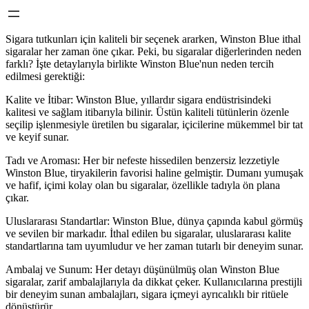
Sigara tutkunları için kaliteli bir seçenek ararken, Winston Blue ithal
sigaralar her zaman öne çıkar. Peki, bu sigaralar diğerlerinden neden
farklı? İşte detaylarıyla birlikte Winston Blue'nun neden tercih
edilmesi gerektiği:
Kalite ve İtibar: Winston Blue, yıllardır sigara endüstrisindeki
kalitesi ve sağlam itibarıyla bilinir. Üstün kaliteli tütünlerin özenle
seçilip işlenmesiyle üretilen bu sigaralar, içicilerine mükemmel bir tat
ve keyif sunar.
Tadı ve Aroması: Her bir nefeste hissedilen benzersiz lezzetiyle
Winston Blue, tiryakilerin favorisi haline gelmiştir. Dumanı yumuşak
ve hafif, içimi kolay olan bu sigaralar, özellikle tadıyla ön plana
çıkar.
Uluslararası Standartlar: Winston Blue, dünya çapında kabul görmüş
ve sevilen bir markadır. İthal edilen bu sigaralar, uluslararası kalite
standartlarına tam uyumludur ve her zaman tutarlı bir deneyim sunar.
Ambalaj ve Sunum: Her detayı düşünülmüş olan Winston Blue
sigaralar, zarif ambalajlarıyla da dikkat çeker. Kullanıcılarına prestijli
bir deneyim sunan ambalajları, sigara içmeyi ayrıcalıklı bir ritüele
dönüştürür.