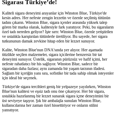
Sigarası Türkiye’de!
Kaliteli sigara deneyimi arayanlar için Winston Blue, Türkiye'de
kesin adres. Her nefeste zengin lezzetin ve özenle seçilmiş tütünün
tadını çıkarın. Winston Blue, sigara içenler arasında yüksek talep
gören bir marka olarak, kalitesiyle fark yaratıyor. Peki, bu sigaraların
özel tadı nereden geliyor? İşte sırrı: Winston Blue, özenle yetiştirilen
ve ustalıkla karıştırılan tütünlerle üretiliyor. Bu sayede, her sigara
tutkununun damak zevkine hitap eden bir lezzet sunuyor.
Kalite, Winston Blue'nun DNA'sında yer alıyor. Her aşamada
titizlikle seçilen malzemeler, sigara içicilerine benzersiz bir tat
deneyimi sunuyor. Üstelik, sigaranın pürüzsüz ve hafif içimi, her
nefeste rahatlatıcı bir his sağlıyor. Winston Blue, sadece bir
sigaradan daha fazlası; aynı zamanda bir yaşam tarzının ifadesi.
Sağlam bir içeriğin yanı sıra, sofistike bir tada sahip olmak isteyenler
için ideal bir seçenek.
Türkiye'de sigara tercihleri geniş bir yelpazeye yayılırken, Winston
Blue'nun kalitesi ve eşsiz tadı onu öne çıkarıyor. Her bir sigara,
ustalıkla hazırlanmış bir lezzet sunarak sigara içme deneyimini bir
üst seviyeye taşıyor. Şık bir ambalajla sunulan Winston Blue,
kullanıcılarına her zaman özel hissettiriyor ve onların stilini
yansıtıyor.