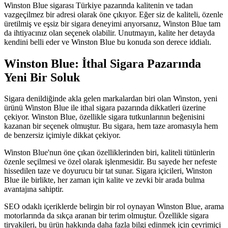
Winston Blue sigarası Türkiye pazarında kalitenin ve tadan
vazgeçilmez bir adresi olarak öne çıkıyor. Eğer siz de kaliteli, özenle
üretilmiş ve eşsiz bir sigara deneyimi arıyorsanız, Winston Blue tam
da ihtiyacınız olan seçenek olabilir. Unutmayın, kalite her detayda
kendini belli eder ve Winston Blue bu konuda son derece iddialı.
Winston Blue: İthal Sigara Pazarında
Yeni Bir Soluk
Sigara denildiğinde akla gelen markalardan biri olan Winston, yeni
ürünü Winston Blue ile ithal sigara pazarında dikkatleri üzerine
çekiyor. Winston Blue, özellikle sigara tutkunlarının beğenisini
kazanan bir seçenek olmuştur. Bu sigara, hem taze aromasıyla hem
de benzersiz içimiyle dikkat çekiyor.
Winston Blue'nun öne çıkan özelliklerinden biri, kaliteli tütünlerin
özenle seçilmesi ve özel olarak işlenmesidir. Bu sayede her nefeste
hissedilen taze ve doyurucu bir tat sunar. Sigara içicileri, Winston
Blue ile birlikte, her zaman için kalite ve zevki bir arada bulma
avantajına sahiptir.
SEO odaklı içeriklerde belirgin bir rol oynayan Winston Blue, arama
motorlarında da sıkça aranan bir terim olmuştur. Özellikle sigara
tiryakileri, bu ürün hakkında daha fazla bilgi edinmek için çevrimiçi