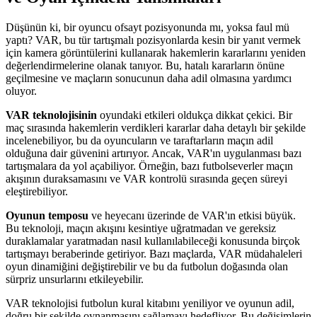
Düşünün ki, bir oyuncu ofsayt pozisyonunda mı, yoksa faul mü
yaptı? VAR, bu tür tartışmalı pozisyonlarda kesin bir yanıt vermek
için kamera görüntülerini kullanarak hakemlerin kararlarını yeniden
değerlendirmelerine olanak tanıyor. Bu, hatalı kararların önüne
geçilmesine ve maçların sonucunun daha adil olmasına yardımcı
oluyor.
VAR teknolojisinin
oyundaki etkileri oldukça dikkat çekici. Bir
maç sırasında hakemlerin verdikleri kararlar daha detaylı bir şekilde
incelenebiliyor, bu da oyuncuların ve taraftarların maçın adil
olduğuna dair güvenini artırıyor. Ancak, VAR'ın uygulanması bazı
tartışmalara da yol açabiliyor. Örneğin, bazı futbolseverler maçın
akışının duraksamasını ve VAR kontrolü sırasında geçen süreyi
eleştirebiliyor.
Oyunun temposu
ve heyecanı üzerinde de VAR'ın etkisi büyük.
Bu teknoloji, maçın akışını kesintiye uğratmadan ve gereksiz
duraklamalar yaratmadan nasıl kullanılabileceği konusunda birçok
tartışmayı beraberinde getiriyor. Bazı maçlarda, VAR müdahaleleri
oyun dinamiğini değiştirebilir ve bu da futbolun doğasında olan
sürpriz unsurlarını etkileyebilir.
VAR teknolojisi futbolun kural kitabını yeniliyor ve oyunun adil,
doğru bir şekilde oynanmasını sağlamayı hedefliyor. Bu değişimlerin