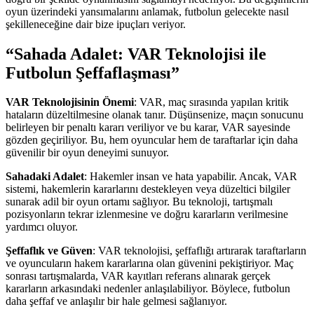
oyun üzerindeki yansımalarını anlamak, futbolun gelecekte nasıl
şekilleneceğine dair bize ipuçları veriyor.
“Sahada Adalet: VAR Teknolojisi ile
Futbolun Şeffaflaşması”
VAR Teknolojisinin Önemi
: VAR, maç sırasında yapılan kritik
hataların düzeltilmesine olanak tanır. Düşünsenize, maçın sonucunu
belirleyen bir penaltı kararı veriliyor ve bu karar, VAR sayesinde
gözden geçiriliyor. Bu, hem oyuncular hem de taraftarlar için daha
güvenilir bir oyun deneyimi sunuyor.
Sahadaki Adalet
: Hakemler insan ve hata yapabilir. Ancak, VAR
sistemi, hakemlerin kararlarını destekleyen veya düzeltici bilgiler
sunarak adil bir oyun ortamı sağlıyor. Bu teknoloji, tartışmalı
pozisyonların tekrar izlenmesine ve doğru kararların verilmesine
yardımcı oluyor.
Şeffaflık ve Güven
: VAR teknolojisi, şeffaflığı artırarak taraftarların
ve oyuncuların hakem kararlarına olan güvenini pekiştiriyor. Maç
sonrası tartışmalarda, VAR kayıtları referans alınarak gerçek
kararların arkasındaki nedenler anlaşılabiliyor. Böylece, futbolun
daha şeffaf ve anlaşılır bir hale gelmesi sağlanıyor.