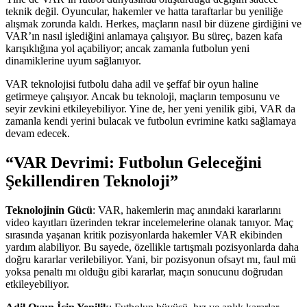
teknik değil. Oyuncular, hakemler ve hatta taraftarlar bu yeniliğe
alışmak zorunda kaldı. Herkes, maçların nasıl bir düzene girdiğini ve
VAR’ın nasıl işlediğini anlamaya çalışıyor. Bu süreç, bazen kafa
karışıklığına yol açabiliyor; ancak zamanla futbolun yeni
dinamiklerine uyum sağlanıyor.
VAR teknolojisi futbolu daha adil ve şeffaf bir oyun haline
getirmeye çalışıyor. Ancak bu teknoloji, maçların temposunu ve
seyir zevkini etkileyebiliyor. Yine de, her yeni yenilik gibi, VAR da
zamanla kendi yerini bulacak ve futbolun evrimine katkı sağlamaya
devam edecek.
“VAR Devrimi: Futbolun Geleceğini
Şekillendiren Teknoloji”
Teknolojinin Gücü
: VAR, hakemlerin maç anındaki kararlarını
video kayıtları üzerinden tekrar incelemelerine olanak tanıyor. Maç
sırasında yaşanan kritik pozisyonlarda hakemler VAR ekibinden
yardım alabiliyor. Bu sayede, özellikle tartışmalı pozisyonlarda daha
doğru kararlar verilebiliyor. Yani, bir pozisyonun ofsayt mı, faul mü
yoksa penaltı mı olduğu gibi kararlar, maçın sonucunu doğrudan
etkileyebiliyor.