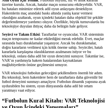
Adil Oyun İçin Yenilik
: Futbolun büyüsü, hız ve anlık kararlar
üzerine kurulu. Ancak, hatalar maçın sonucunu etkileyebilir. VAR,
bu hataları minimize ederek adil oyun anlayışını destekliyor.
Hakemlerin maç anındaki baskı altında yanlış karar vermesi
olasılığını azaltarak, oyun içindeki hataları daha objektif bir şekilde
değerlendirmeye yardımcı oluyor. Özellikle, büyük turnuvalarda bu
teknolojiye duyulan ihtiyaç daha da belirgin hale geliyor.
Seyirci ve Takım Etkisi
: Taraftarlar ve oyuncular, VAR sisteminin
maçın temposunu ne kadar etkilediğini merak edebilir. Evet, maçlar
sırasında bazı duraklamalar yaşanıyor. Ancak bu duraklamalar,
doğru kararların verilmesi için kritik öneme sahip. Seyirciler, hatalı
kararlarla karşılaşma olasılıklarının azalmasını istiyor ve bu
teknoloji, onlara daha adil bir oyun deneyimi sunuyor. Takımlar ise,
VAR’ın yardımıyla hakem hatalarından kaynaklanan
mağlubiyetlerin önüne geçilmesini umuyor.
VAR teknolojisi futbolun geleceğini şekillendiren önemli bir adım.
Bu teknoloji, hem hakemlere hem de taraftarlara daha güvenilir bir
futbol deneyimi sunmayı amaçlıyor. Futbolun dinamik yapısına ayak
uydurabilen bu sistem, oyun dünyasında daha adil bir ortam
yaratmayı vaat ediyor.
“Futbolun Kural Kitabı: VAR Teknolojisi
ve Oyun İçindeki Yansımaları”