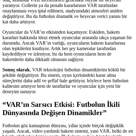
yaratıyor. Gollerin ya da penaltı kararlarının VAR tarafından
onaylanması veya iptal edilmesi, stadyumdaki atmosferi aniden
değiştiriyor. Bu da futbolun dramatik ve heyecan verici yanını bir
kat daha artırıyor.
Oyuncular da VAR’ın etkisinden kaçamıyor. Eskiden, hakem
kararları hakkında itiraz etmek oyuncular arasında sıkça yaşanan bir
durumdu. Ancak VAR’ın varlığı, oyuncuların hakem kararlarına
olan tepkilerini kısıtlıyor. Artık her şey kameralar tarafından
kaydediliyor ve izleniyor, bu da hem oyuncuların hem de
hakemlerin daha dikkatli olmasını sağlıyor.
Sonuç olarak
, VAR teknolojisi futbolun dinamiklerini köklü bir
şekilde değiştiriyor. Bu sistem, oyun içerisindeki karar alma
süreçlerini daha adil ve şeffaf hale getiriyor, böylece hem futbolun
kalitesini artırıyor hem de taraftarlar ve oyuncular için yeni bir
deneyim sunuyor.
“VAR’ın Sarsıcı Etkisi: Futbolun İkili
Dünyasında Değişen Dinamikler”
Futbolun göz kamaştıran dünyası, yıllar içinde birçok değişiklik
yaşadı. Ancak, video yardımlı hakem sistemi, yani VAR, belki de en