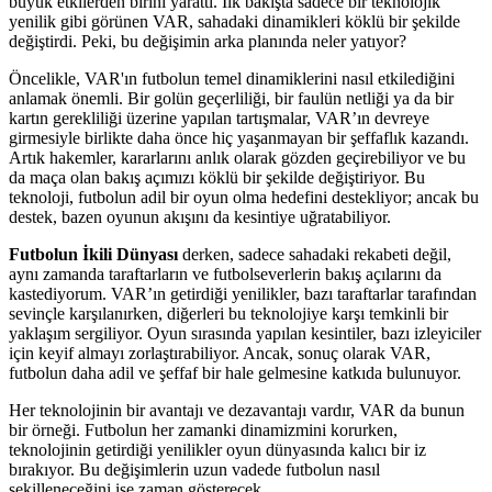
büyük etkilerden birini yarattı. İlk bakışta sadece bir teknolojik
yenilik gibi görünen VAR, sahadaki dinamikleri köklü bir şekilde
değiştirdi. Peki, bu değişimin arka planında neler yatıyor?
Öncelikle, VAR'ın futbolun temel dinamiklerini nasıl etkilediğini
anlamak önemli. Bir golün geçerliliği, bir faulün netliği ya da bir
kartın gerekliliği üzerine yapılan tartışmalar, VAR’ın devreye
girmesiyle birlikte daha önce hiç yaşanmayan bir şeffaflık kazandı.
Artık hakemler, kararlarını anlık olarak gözden geçirebiliyor ve bu
da maça olan bakış açımızı köklü bir şekilde değiştiriyor. Bu
teknoloji, futbolun adil bir oyun olma hedefini destekliyor; ancak bu
destek, bazen oyunun akışını da kesintiye uğratabiliyor.
Futbolun İkili Dünyası
derken, sadece sahadaki rekabeti değil,
aynı zamanda taraftarların ve futbolseverlerin bakış açılarını da
kastediyorum. VAR’ın getirdiği yenilikler, bazı taraftarlar tarafından
sevinçle karşılanırken, diğerleri bu teknolojiye karşı temkinli bir
yaklaşım sergiliyor. Oyun sırasında yapılan kesintiler, bazı izleyiciler
için keyif almayı zorlaştırabiliyor. Ancak, sonuç olarak VAR,
futbolun daha adil ve şeffaf bir hale gelmesine katkıda bulunuyor.
Her teknolojinin bir avantajı ve dezavantajı vardır, VAR da bunun
bir örneği. Futbolun her zamanki dinamizmini korurken,
teknolojinin getirdiği yenilikler oyun dünyasında kalıcı bir iz
bırakıyor. Bu değişimlerin uzun vadede futbolun nasıl
şekilleneceğini ise zaman gösterecek.