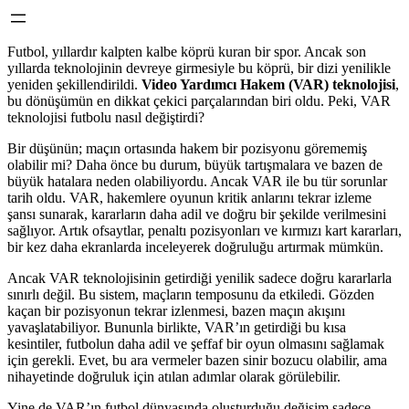
Futbol, yıllardır kalpten kalbe köprü kuran bir spor. Ancak son
yıllarda teknolojinin devreye girmesiyle bu köprü, bir dizi yenilikle
yeniden şekillendirildi.
Video Yardımcı Hakem (VAR) teknolojisi
,
bu dönüşümün en dikkat çekici parçalarından biri oldu. Peki, VAR
teknolojisi futbolu nasıl değiştirdi?
Bir düşünün; maçın ortasında hakem bir pozisyonu görememiş
olabilir mi? Daha önce bu durum, büyük tartışmalara ve bazen de
büyük hatalara neden olabiliyordu. Ancak VAR ile bu tür sorunlar
tarih oldu. VAR, hakemlere oyunun kritik anlarını tekrar izleme
şansı sunarak, kararların daha adil ve doğru bir şekilde verilmesini
sağlıyor. Artık ofsaytlar, penaltı pozisyonları ve kırmızı kart kararları,
bir kez daha ekranlarda inceleyerek doğruluğu artırmak mümkün.
Ancak VAR teknolojisinin getirdiği yenilik sadece doğru kararlarla
sınırlı değil. Bu sistem, maçların temposunu da etkiledi. Gözden
kaçan bir pozisyonun tekrar izlenmesi, bazen maçın akışını
yavaşlatabiliyor. Bununla birlikte, VAR’ın getirdiği bu kısa
kesintiler, futbolun daha adil ve şeffaf bir oyun olmasını sağlamak
için gerekli. Evet, bu ara vermeler bazen sinir bozucu olabilir, ama
nihayetinde doğruluk için atılan adımlar olarak görülebilir.
Yine de VAR’ın futbol dünyasında oluşturduğu değişim sadece