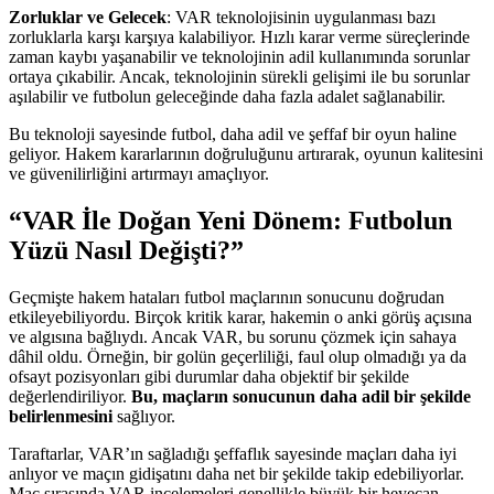
Zorluklar ve Gelecek
: VAR teknolojisinin uygulanması bazı
zorluklarla karşı karşıya kalabiliyor. Hızlı karar verme süreçlerinde
zaman kaybı yaşanabilir ve teknolojinin adil kullanımında sorunlar
ortaya çıkabilir. Ancak, teknolojinin sürekli gelişimi ile bu sorunlar
aşılabilir ve futbolun geleceğinde daha fazla adalet sağlanabilir.
Bu teknoloji sayesinde futbol, daha adil ve şeffaf bir oyun haline
geliyor. Hakem kararlarının doğruluğunu artırarak, oyunun kalitesini
ve güvenilirliğini artırmayı amaçlıyor.
“VAR İle Doğan Yeni Dönem: Futbolun
Yüzü Nasıl Değişti?”
Geçmişte hakem hataları futbol maçlarının sonucunu doğrudan
etkileyebiliyordu. Birçok kritik karar, hakemin o anki görüş açısına
ve algısına bağlıydı. Ancak VAR, bu sorunu çözmek için sahaya
dâhil oldu. Örneğin, bir golün geçerliliği, faul olup olmadığı ya da
ofsayt pozisyonları gibi durumlar daha objektif bir şekilde
değerlendiriliyor.
Bu, maçların sonucunun daha adil bir şekilde
belirlenmesini
sağlıyor.
Taraftarlar, VAR’ın sağladığı şeffaflık sayesinde maçları daha iyi
anlıyor ve maçın gidişatını daha net bir şekilde takip edebiliyorlar.
Maç sırasında VAR incelemeleri genellikle büyük bir heyecan