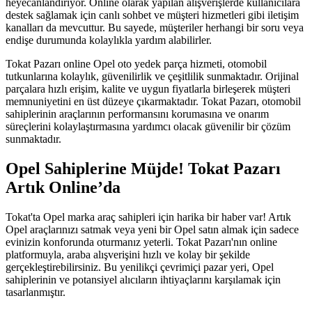
heyecanlandırıyor. Online olarak yapılan alışverişlerde kullanıcılara
destek sağlamak için canlı sohbet ve müşteri hizmetleri gibi iletişim
kanalları da mevcuttur. Bu sayede, müşteriler herhangi bir soru veya
endişe durumunda kolaylıkla yardım alabilirler.
Tokat Pazarı online Opel oto yedek parça hizmeti, otomobil
tutkunlarına kolaylık, güvenilirlik ve çeşitlilik sunmaktadır. Orijinal
parçalara hızlı erişim, kalite ve uygun fiyatlarla birleşerek müşteri
memnuniyetini en üst düzeye çıkarmaktadır. Tokat Pazarı, otomobil
sahiplerinin araçlarının performansını korumasına ve onarım
süreçlerini kolaylaştırmasına yardımcı olacak güvenilir bir çözüm
sunmaktadır.
Opel Sahiplerine Müjde! Tokat Pazarı
Artık Online’da
Tokat'ta Opel marka araç sahipleri için harika bir haber var! Artık
Opel araçlarınızı satmak veya yeni bir Opel satın almak için sadece
evinizin konforunda oturmanız yeterli. Tokat Pazarı'nın online
platformuyla, araba alışverişini hızlı ve kolay bir şekilde
gerçekleştirebilirsiniz. Bu yenilikçi çevrimiçi pazar yeri, Opel
sahiplerinin ve potansiyel alıcıların ihtiyaçlarını karşılamak için
tasarlanmıştır.