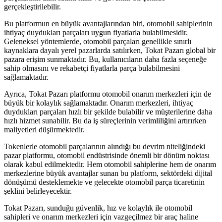
gerçekleştirilebilir.
Bu platformun en büyük avantajlarından biri, otomobil sahiplerinin
ihtiyaç duydukları parçaları uygun fiyatlarla bulabilmesidir.
Geleneksel yöntemlerde, otomobil parçaları genellikle sınırlı
kaynaklara dayalı yerel pazarlarda satılırken, Tokat Pazarı global bir
pazara erişim sunmaktadır. Bu, kullanıcıların daha fazla seçeneğe
sahip olmasını ve rekabetçi fiyatlarla parça bulabilmesini
sağlamaktadır.
Ayrıca, Tokat Pazarı platformu otomobil onarım merkezleri için de
büyük bir kolaylık sağlamaktadır. Onarım merkezleri, ihtiyaç
duydukları parçaları hızlı bir şekilde bulabilir ve müşterilerine daha
hızlı hizmet sunabilir. Bu da iş süreçlerinin verimliliğini artırırken
maliyetleri düşürmektedir.
Tokenlerle otomobil parçalarının alındığı bu devrim niteliğindeki
pazar platformu, otomobil endüstrisinde önemli bir dönüm noktası
olarak kabul edilmektedir. Hem otomobil sahiplerine hem de onarım
merkezlerine büyük avantajlar sunan bu platform, sektördeki dijital
dönüşümü desteklemekte ve gelecekte otomobil parça ticaretinin
şeklini belirleyecektir.
Tokat Pazarı, sunduğu güvenlik, hız ve kolaylık ile otomobil
sahipleri ve onarım merkezleri için vazgeçilmez bir araç haline