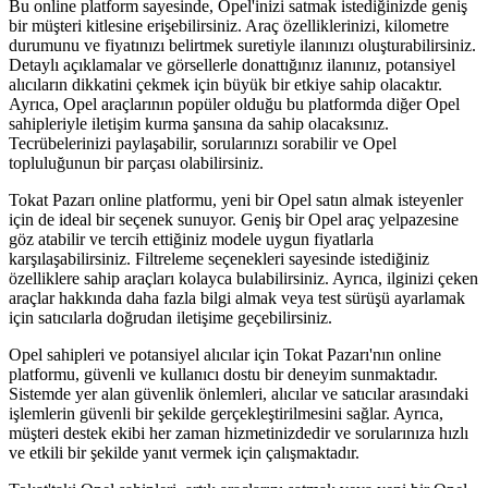
Bu online platform sayesinde, Opel'inizi satmak istediğinizde geniş
bir müşteri kitlesine erişebilirsiniz. Araç özelliklerinizi, kilometre
durumunu ve fiyatınızı belirtmek suretiyle ilanınızı oluşturabilirsiniz.
Detaylı açıklamalar ve görsellerle donattığınız ilanınız, potansiyel
alıcıların dikkatini çekmek için büyük bir etkiye sahip olacaktır.
Ayrıca, Opel araçlarının popüler olduğu bu platformda diğer Opel
sahipleriyle iletişim kurma şansına da sahip olacaksınız.
Tecrübelerinizi paylaşabilir, sorularınızı sorabilir ve Opel
topluluğunun bir parçası olabilirsiniz.
Tokat Pazarı online platformu, yeni bir Opel satın almak isteyenler
için de ideal bir seçenek sunuyor. Geniş bir Opel araç yelpazesine
göz atabilir ve tercih ettiğiniz modele uygun fiyatlarla
karşılaşabilirsiniz. Filtreleme seçenekleri sayesinde istediğiniz
özelliklere sahip araçları kolayca bulabilirsiniz. Ayrıca, ilginizi çeken
araçlar hakkında daha fazla bilgi almak veya test sürüşü ayarlamak
için satıcılarla doğrudan iletişime geçebilirsiniz.
Opel sahipleri ve potansiyel alıcılar için Tokat Pazarı'nın online
platformu, güvenli ve kullanıcı dostu bir deneyim sunmaktadır.
Sistemde yer alan güvenlik önlemleri, alıcılar ve satıcılar arasındaki
işlemlerin güvenli bir şekilde gerçekleştirilmesini sağlar. Ayrıca,
müşteri destek ekibi her zaman hizmetinizdedir ve sorularınıza hızlı
ve etkili bir şekilde yanıt vermek için çalışmaktadır.