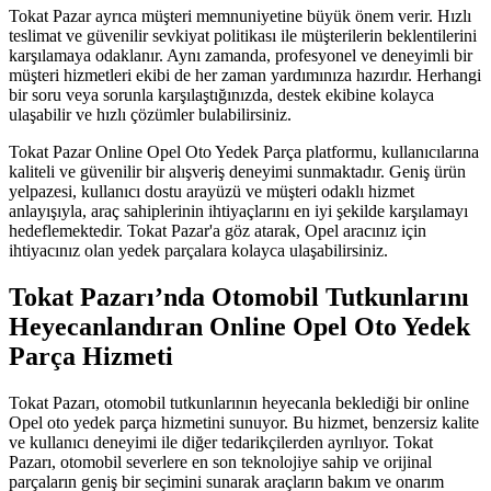
Tokat Pazar ayrıca müşteri memnuniyetine büyük önem verir. Hızlı
teslimat ve güvenilir sevkiyat politikası ile müşterilerin beklentilerini
karşılamaya odaklanır. Aynı zamanda, profesyonel ve deneyimli bir
müşteri hizmetleri ekibi de her zaman yardımınıza hazırdır. Herhangi
bir soru veya sorunla karşılaştığınızda, destek ekibine kolayca
ulaşabilir ve hızlı çözümler bulabilirsiniz.
Tokat Pazar Online Opel Oto Yedek Parça platformu, kullanıcılarına
kaliteli ve güvenilir bir alışveriş deneyimi sunmaktadır. Geniş ürün
yelpazesi, kullanıcı dostu arayüzü ve müşteri odaklı hizmet
anlayışıyla, araç sahiplerinin ihtiyaçlarını en iyi şekilde karşılamayı
hedeflemektedir. Tokat Pazar'a göz atarak, Opel aracınız için
ihtiyacınız olan yedek parçalara kolayca ulaşabilirsiniz.
Tokat Pazarı’nda Otomobil Tutkunlarını
Heyecanlandıran Online Opel Oto Yedek
Parça Hizmeti
Tokat Pazarı, otomobil tutkunlarının heyecanla beklediği bir online
Opel oto yedek parça hizmetini sunuyor. Bu hizmet, benzersiz kalite
ve kullanıcı deneyimi ile diğer tedarikçilerden ayrılıyor. Tokat
Pazarı, otomobil severlere en son teknolojiye sahip ve orijinal
parçaların geniş bir seçimini sunarak araçların bakım ve onarım