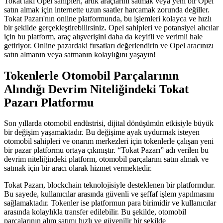
Tokat'taki Opel sahipleri, artık araçlarını satmak veya yeni bir Opel
satın almak için internette uzun saatler harcamak zorunda değiller.
Tokat Pazarı'nın online platformunda, bu işlemleri kolayca ve hızlı
bir şekilde gerçekleştirebilirsiniz. Opel sahipleri ve potansiyel alıcılar
için bu platform, araç alışverişini daha da keyifli ve verimli hale
getiriyor. Online pazardaki fırsatları değerlendirin ve Opel aracınızı
satın almanın veya satmanın kolaylığını yaşayın!
Tokenlerle Otomobil Parçalarının
Alındığı Devrim Niteliğindeki Tokat
Pazarı Platformu
Son yıllarda otomobil endüstrisi, dijital dönüşümün etkisiyle büyük
bir değişim yaşamaktadır. Bu değişime ayak uydurmak isteyen
otomobil sahipleri ve onarım merkezleri için tokenlerle çalışan yeni
bir pazar platformu ortaya çıkmıştır. “Tokat Pazarı” adı verilen bu
devrim niteliğindeki platform, otomobil parçalarını satın almak ve
satmak için bir aracı olarak hizmet vermektedir.
Tokat Pazarı, blockchain teknolojisiyle desteklenen bir platformdur.
Bu sayede, kullanıcılar arasında güvenli ve şeffaf işlem yapılmasını
sağlamaktadır. Tokenler ise platformun para birimidir ve kullanıcılar
arasında kolaylıkla transfer edilebilir. Bu şekilde, otomobil
parçalarının alım satımı hızlı ve güvenilir bir şekilde