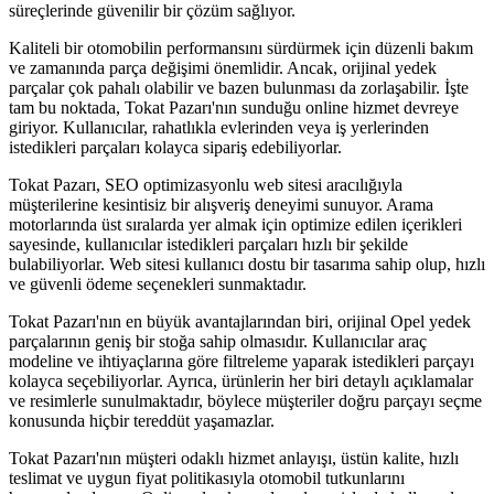
süreçlerinde güvenilir bir çözüm sağlıyor.
Kaliteli bir otomobilin performansını sürdürmek için düzenli bakım
ve zamanında parça değişimi önemlidir. Ancak, orijinal yedek
parçalar çok pahalı olabilir ve bazen bulunması da zorlaşabilir. İşte
tam bu noktada, Tokat Pazarı'nın sunduğu online hizmet devreye
giriyor. Kullanıcılar, rahatlıkla evlerinden veya iş yerlerinden
istedikleri parçaları kolayca sipariş edebiliyorlar.
Tokat Pazarı, SEO optimizasyonlu web sitesi aracılığıyla
müşterilerine kesintisiz bir alışveriş deneyimi sunuyor. Arama
motorlarında üst sıralarda yer almak için optimize edilen içerikleri
sayesinde, kullanıcılar istedikleri parçaları hızlı bir şekilde
bulabiliyorlar. Web sitesi kullanıcı dostu bir tasarıma sahip olup, hızlı
ve güvenli ödeme seçenekleri sunmaktadır.
Tokat Pazarı'nın en büyük avantajlarından biri, orijinal Opel yedek
parçalarının geniş bir stoğa sahip olmasıdır. Kullanıcılar araç
modeline ve ihtiyaçlarına göre filtreleme yaparak istedikleri parçayı
kolayca seçebiliyorlar. Ayrıca, ürünlerin her biri detaylı açıklamalar
ve resimlerle sunulmaktadır, böylece müşteriler doğru parçayı seçme
konusunda hiçbir tereddüt yaşamazlar.
Tokat Pazarı'nın müşteri odaklı hizmet anlayışı, üstün kalite, hızlı
teslimat ve uygun fiyat politikasıyla otomobil tutkunlarını