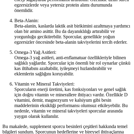
egzersizlerde veya yetersiz protein alımı durumunda
önemlidir.
Beta-Alanin:
Beta-alanin, kaslarda laktik asit birikimini azaltmaya yardımcı
olan bir amino asittir. Bu da dayanıklılığı artırabilir ve
yorgunluğu geciktirebilir. Sporcular, genellikle yoğun
egzersizler öncesinde beta-alanin takviyelerini tercih ederler.
Omega-3 Yağ Asitleri:
Omega-3 yağ asitleri, anti-enflamatuar özellikleriyle bilinen
sağlıklı yağlardır. Sporcular için önemli bir rol oynarlar çünkü
kas iltihabını azaltabilir, iyileşmeyi hızlandırabilir ve
eklemlerin sağlığını koruyabilir.
Vitamin ve Mineral Takviyeleri:
Sporcuların enerji üretimi, kas fonksiyonları ve genel sağlık
için doğru vitamin ve minerallere ihtiyacı vardır. Özellikle D
vitamini, demir, magnezyum ve kalsiyum gibi besin
maddelerinin eksikliği performansı olumsuz etkileyebilir. Bu
nedenle, vitamin ve mineral takviyeleri sporcular arasında
yaygın olarak kullanılır.
Bu makalede, supplement sporcu besinleri çeşitleri hakkında temel
bilgileri sundum. Sporcunun hedeflerine ve bireysel ihtiyaçlarına