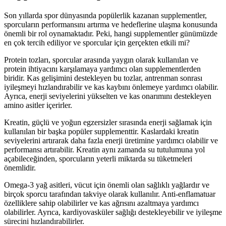
Son yıllarda spor dünyasında popülerlik kazanan supplementler,
sporcuların performansını artırma ve hedeflerine ulaşma konusunda
önemli bir rol oynamaktadır. Peki, hangi supplementler günümüzde
en çok tercih ediliyor ve sporcular için gerçekten etkili mi?
Protein tozları, sporcular arasında yaygın olarak kullanılan ve
protein ihtiyacını karşılamaya yardımcı olan supplementlerden
biridir. Kas gelişimini destekleyen bu tozlar, antrenman sonrası
iyileşmeyi hızlandırabilir ve kas kaybını önlemeye yardımcı olabilir.
Ayrıca, enerji seviyelerini yükselten ve kas onarımını destekleyen
amino asitler içerirler.
Kreatin, güçlü ve yoğun egzersizler sırasında enerji sağlamak için
kullanılan bir başka popüler supplementtir. Kaslardaki kreatin
seviyelerini artırarak daha fazla enerji üretimine yardımcı olabilir ve
performansı artırabilir. Kreatin aynı zamanda su tutulumuna yol
açabileceğinden, sporcuların yeterli miktarda su tüketmeleri
önemlidir.
Omega-3 yağ asitleri, vücut için önemli olan sağlıklı yağlardır ve
birçok sporcu tarafından takviye olarak kullanılır. Anti-enflamatuar
özelliklere sahip olabilirler ve kas ağrısını azaltmaya yardımcı
olabilirler. Ayrıca, kardiyovasküler sağlığı destekleyebilir ve iyileşme
sürecini hızlandırabilirler.