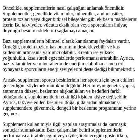
Öncelikle, supplementlerin nasıl çalıştığını anlamak önemlidir.
Supplementler, genellikle vitaminler, mineraller, amino asitler,
protein tozları veya diğer bitkisel bileşenler gibi ek besin maddelerini
içerir. Bu takviyeler, vücutta eksik olan veya sporcuların ihtiyaç
duyduğu besin maddelerini sağlamayı amaçlar.
Bazı supplementlerin bilimsel olarak kanıtlanmış faydaları vardır.
Örneğin, protein tozları kas onarımını destekleyebilir ve kas
kütlesinin artmasına yardımcı olabilir. Kreatin ise yüksek
yoğunluklu, kısa süreli egzersizlerde performansı artırabilir. Ayrıca,
bazı vitaminler ve minerallerin de enerji metabolizmasında rol
oynayarak sporcuların enerji seviyelerini desteklediği bilinmektedir.
Ancak, supplement sporcu besinlerinin her sporcu için aynı etkileri
gösterdiğini söylemek mümkün değildir. Her bireyin genetik yapısı,
antrenman düzeyi, beslenme alışkanlıkları ve hedefleri farklı
olduğundan, supplementlerin etkinliği kişiden kişiye değişebilir.
Ayrıca, takviye edilen besinleri doğal gıdalardan almaktansa
supplementlere güvenmek, dengeli bir beslenme programının yerine
geçmez.
Supplement kullanımıyla ilgili yapılan araştırmalar da karmaşık
sonuçlar sunmaktadır. Bazı çalışmalar, belirli supplementlerin
performansı artırabileceğini veya iyileştirebileceğini gösterirken,