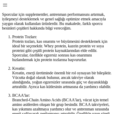
Sporcular için supplementler, antrenman performansını artırmak,
iyileşmeyi desteklemek ve genel sağlığı optimize etmek amacıyla
yaygın olarak kullanılan ürünlerdir. Bu makalede, farklı sporcu
besinleri çeşitleri hakkında bilgi vereceğim.
Protein Tozları:
Protein tozları, kas onarımı ve büyümesini desteklemek için
ideal bir seçenektir. Whey protein, kazein protein ve soya
proteini gibi çeşitli protein kaynaklarından elde edilir.
Sporcular, özellikle egzersiz sonrası kas onarımını
hızlandırmak için protein tozlarına başvururlar.
Kreatin:
Kreatin, enerji üretiminde önemli bir rol oynayan bir bileşiktir.
Vücutta doğal olarak bulunur, ancak takviye olarak
alındığında, yoğun egzersizler sırasında güç ve dayanıklılığı
artırabilir. Ayrıca kas kütlesinin artmasına da yardımcı olabilir.
BCAA'lar:
Branched-Chain Amino Acids (BCAA'lar), vücut için temel
amino asitlerden oluşan bir grup besindir. BCAA takviyeleri,
kas yıkımını azaltmaya yardımcı olur ve antrenman sırasında
enerji sağlayarak performansı artırabilir. Özellikle uzun süreli