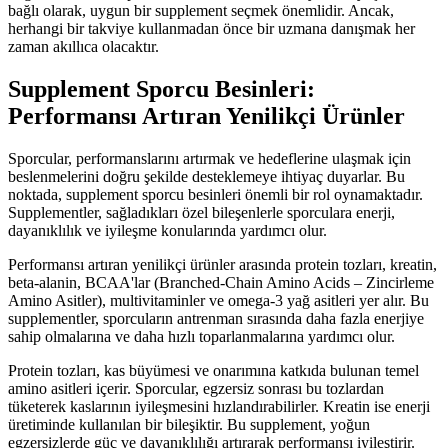
bağlı olarak, uygun bir supplement seçmek önemlidir. Ancak,
herhangi bir takviye kullanmadan önce bir uzmana danışmak her
zaman akıllıca olacaktır.
Supplement Sporcu Besinleri:
Performansı Artıran Yenilikçi Ürünler
Sporcular, performanslarını artırmak ve hedeflerine ulaşmak için
beslenmelerini doğru şekilde desteklemeye ihtiyaç duyarlar. Bu
noktada, supplement sporcu besinleri önemli bir rol oynamaktadır.
Supplementler, sağladıkları özel bileşenlerle sporculara enerji,
dayanıklılık ve iyileşme konularında yardımcı olur.
Performansı artıran yenilikçi ürünler arasında protein tozları, kreatin,
beta-alanin, BCAA'lar (Branched-Chain Amino Acids – Zincirleme
Amino Asitler), multivitaminler ve omega-3 yağ asitleri yer alır. Bu
supplementler, sporcuların antrenman sırasında daha fazla enerjiye
sahip olmalarına ve daha hızlı toparlanmalarına yardımcı olur.
Protein tozları, kas büyümesi ve onarımına katkıda bulunan temel
amino asitleri içerir. Sporcular, egzersiz sonrası bu tozlardan
tüketerek kaslarının iyileşmesini hızlandırabilirler. Kreatin ise enerji
üretiminde kullanılan bir bileşiktir. Bu supplement, yoğun
egzersizlerde güç ve dayanıklılığı artırarak performansı iyileştirir.