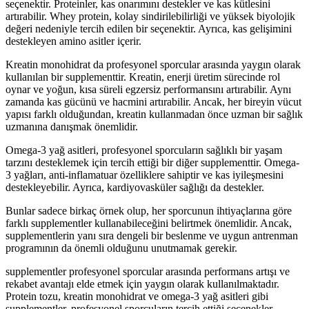
seçenektir. Proteinler, kas onarımını destekler ve kas kütlesini
artırabilir. Whey protein, kolay sindirilebilirliği ve yüksek biyolojik
değeri nedeniyle tercih edilen bir seçenektir. Ayrıca, kas gelişimini
destekleyen amino asitler içerir.
Kreatin monohidrat da profesyonel sporcular arasında yaygın olarak
kullanılan bir supplementtir. Kreatin, enerji üretim sürecinde rol
oynar ve yoğun, kısa süreli egzersiz performansını artırabilir. Aynı
zamanda kas gücünü ve hacmini artırabilir. Ancak, her bireyin vücut
yapısı farklı olduğundan, kreatin kullanmadan önce uzman bir sağlık
uzmanına danışmak önemlidir.
Omega-3 yağ asitleri, profesyonel sporcuların sağlıklı bir yaşam
tarzını desteklemek için tercih ettiği bir diğer supplementtir. Omega-
3 yağları, anti-inflamatuar özelliklere sahiptir ve kas iyileşmesini
destekleyebilir. Ayrıca, kardiyovasküler sağlığı da destekler.
Bunlar sadece birkaç örnek olup, her sporcunun ihtiyaçlarına göre
farklı supplementler kullanabileceğini belirtmek önemlidir. Ancak,
supplementlerin yanı sıra dengeli bir beslenme ve uygun antrenman
programının da önemli olduğunu unutmamak gerekir.
supplementler profesyonel sporcular arasında performans artışı ve
rekabet avantajı elde etmek için yaygın olarak kullanılmaktadır.
Protein tozu, kreatin monohidrat ve omega-3 yağ asitleri gibi
supplementler, profesyonel sporcuların tercih ettiği seçenekler