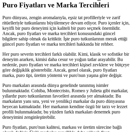
Puro Fiyatları ve Marka Tercihleri
Puro dünyası, zengin aromalarıyla, eşsiz tat profilleriyle ve zarif
ritüelleriyle tutkunlarını büyülemeye devam ediyor. Puro içenler için,
keyifli bir puro deneyimi için kaliteli bir puro seçmek önemlidir.
Ancak, puro fiyatları ve marka tercihleri konusundaki güncel
bilgilere sahip olmak da kritiktir. İşte puro tutkunlarının merak ettiği
güncel puro fiyatları ve marka tercihleri hakkında bir rehber.
Her puro severin tercihleri farklı olabilir. Kimi, klasik ve sofistike bir
deneyim ararken, kimisi daha cesur ve yoğun tatlar arayabilir. Bu
nedenle, puro fiyatları ve marka tercihleri kişisel zevklere ve bütçeye
göre değişiklik gösterebilir. Ancak, genel olarak, puro fiyatları
marka, puro tipi, üretim yöntemi ve puro'nun yaşına göre değişir.
Puro markaları arasında dünya genelinde tanınmış isimler
bulunmaktadır. Cohiba, Montecristo, Romeo y Julieta gibi markalar,
yıllardır puro tutkunlarının favorileri arasında yer almaktadır. Bu
markaların yanı sıra, yeni ve yenilikçi markalar da puro dünyasına
heyecan katmaktadır. Her markanın kendine özgü bir tarzı ve lezzet
profili bulunmaktadır, bu yüzden farklı markaları denemek puro
deneyimini zenginleştirebilir.
Puro fiyatları, puro'nun kalitesi, markası ve üretim sürecine bağlı