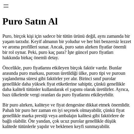
Puro Satın Al
Puro, birçok kişi için sadece bir tütün ürünü değil, aynı zamanda bir
yaşam tarzıdır. Keyif almanın bir yoludur ve her biri benzersiz lezzet
ve aroma profilleri sunar. Ancak, puro satın alırken fiyatlar önemli
bir rol oynar. Peki, puro kaç para? İşte güncel puro fiyatları
hakkında birkaç önemli detay.
Öncelikle, puro fiyatlarını etkileyen birçok faktör vardır. Bunlar
arasında puro markası, puroun üretildiği ülke, puro tipi ve puroun
yaşlandırma süresi gibi faktörler yer alır. Birinci sınıf purolar
genellikle daha yüksek fiyat etiketlerine sahiptir, çünkü genellikle
daha kaliteli tütünler kullanılarak el yapımı olarak üretilirler. Ayrıca,
bazı ülkelerde vergi oranları da puro fiyatlarını etkileyebilir.
Bir puro alırken, kaliteye ve fiyat dengesine dikkat etmek önemlidir.
Pahalı bir puro her zaman en iyi seçenek olmayabilir, çünkü fiyat
genellikle marka prestiji veya ambalajın kalitesi gibi faktörlere de
bağlı olabilir. Öte yandan, çok ucuz purolar genellikle düşük
kalitede tütünlerle yapılır ve beklenen keyfi sunmayabilir.