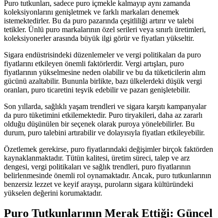
Puro tutkunları, sadece puro içmekle kalmayıp aynı zamanda
koleksiyonlarını genişletmek ve farklı markaları denemek
istemektedirler. Bu da puro pazarında çeşitliliği artırır ve talebi
tetikler. Ünlü puro markalarının özel serileri veya sınırlı üretimleri,
koleksiyonerler arasında büyük ilgi görür ve fiyatları yükseltir.
Sigara endüstrisindeki düzenlemeler ve vergi politikaları da puro
fiyatlarını etkileyen önemli faktörlerdir. Vergi artışları, puro
fiyatlarının yükselmesine neden olabilir ve bu da tüketicilerin alım
gücünü azaltabilir. Bununla birlikte, bazı ülkelerdeki düşük vergi
oranları, puro ticaretini teşvik edebilir ve pazarı genişletebilir.
Son yıllarda, sağlıklı yaşam trendleri ve sigara karşıtı kampanyalar
da puro tüketimini etkilemektedir. Puro tiryakileri, daha az zararlı
olduğu düşünülen bir seçenek olarak puroya yönelebilirler. Bu
durum, puro talebini artırabilir ve dolayısıyla fiyatları etkileyebilir.
Özetlemek gerekirse, puro fiyatlarındaki değişimler birçok faktörden
kaynaklanmaktadır. Tütün kalitesi, üretim süreci, talep ve arz
dengesi, vergi politikaları ve sağlık trendleri, puro fiyatlarının
belirlenmesinde önemli rol oynamaktadır. Ancak, puro tutkunlarının
benzersiz lezzet ve keyif arayışı, puroların sigara kültüründeki
yükselen değerini korumaktadır.
Puro Tutkunlarının Merak Ettiği: Güncel