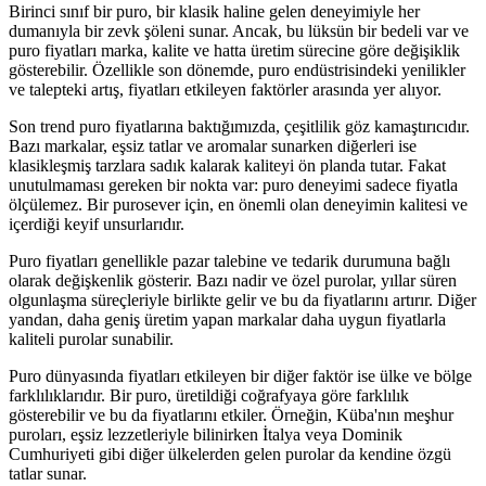
Birinci sınıf bir puro, bir klasik haline gelen deneyimiyle her
dumanıyla bir zevk şöleni sunar. Ancak, bu lüksün bir bedeli var ve
puro fiyatları marka, kalite ve hatta üretim sürecine göre değişiklik
gösterebilir. Özellikle son dönemde, puro endüstrisindeki yenilikler
ve talepteki artış, fiyatları etkileyen faktörler arasında yer alıyor.
Son trend puro fiyatlarına baktığımızda, çeşitlilik göz kamaştırıcıdır.
Bazı markalar, eşsiz tatlar ve aromalar sunarken diğerleri ise
klasikleşmiş tarzlara sadık kalarak kaliteyi ön planda tutar. Fakat
unutulmaması gereken bir nokta var: puro deneyimi sadece fiyatla
ölçülemez. Bir purosever için, en önemli olan deneyimin kalitesi ve
içerdiği keyif unsurlarıdır.
Puro fiyatları genellikle pazar talebine ve tedarik durumuna bağlı
olarak değişkenlik gösterir. Bazı nadir ve özel purolar, yıllar süren
olgunlaşma süreçleriyle birlikte gelir ve bu da fiyatlarını artırır. Diğer
yandan, daha geniş üretim yapan markalar daha uygun fiyatlarla
kaliteli purolar sunabilir.
Puro dünyasında fiyatları etkileyen bir diğer faktör ise ülke ve bölge
farklılıklarıdır. Bir puro, üretildiği coğrafyaya göre farklılık
gösterebilir ve bu da fiyatlarını etkiler. Örneğin, Küba'nın meşhur
puroları, eşsiz lezzetleriyle bilinirken İtalya veya Dominik
Cumhuriyeti gibi diğer ülkelerden gelen purolar da kendine özgü
tatlar sunar.