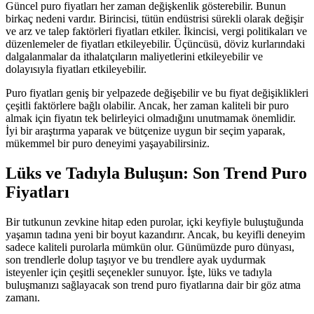
Güncel puro fiyatları her zaman değişkenlik gösterebilir. Bunun
birkaç nedeni vardır. Birincisi, tütün endüstrisi sürekli olarak değişir
ve arz ve talep faktörleri fiyatları etkiler. İkincisi, vergi politikaları ve
düzenlemeler de fiyatları etkileyebilir. Üçüncüsü, döviz kurlarındaki
dalgalanmalar da ithalatçıların maliyetlerini etkileyebilir ve
dolayısıyla fiyatları etkileyebilir.
Puro fiyatları geniş bir yelpazede değişebilir ve bu fiyat değişiklikleri
çeşitli faktörlere bağlı olabilir. Ancak, her zaman kaliteli bir puro
almak için fiyatın tek belirleyici olmadığını unutmamak önemlidir.
İyi bir araştırma yaparak ve bütçenize uygun bir seçim yaparak,
mükemmel bir puro deneyimi yaşayabilirsiniz.
Lüks ve Tadıyla Buluşun: Son Trend Puro
Fiyatları
Bir tutkunun zevkine hitap eden purolar, içki keyfiyle buluştuğunda
yaşamın tadına yeni bir boyut kazandırır. Ancak, bu keyifli deneyim
sadece kaliteli purolarla mümkün olur. Günümüzde puro dünyası,
son trendlerle dolup taşıyor ve bu trendlere ayak uydurmak
isteyenler için çeşitli seçenekler sunuyor. İşte, lüks ve tadıyla
buluşmanızı sağlayacak son trend puro fiyatlarına dair bir göz atma
zamanı.