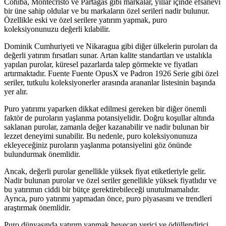
Cohiba, Montecristo ve Partagas gibi markalar, yıllar içinde efsanevi
bir üne sahip oldular ve bu markaların özel serileri nadir bulunur.
Özellikle eski ve özel serilere yatırım yapmak, puro
koleksiyonunuzu değerli kılabilir.
Dominik Cumhuriyeti ve Nikaragua gibi diğer ülkelerin puroları da
değerli yatırım fırsatları sunar. Artan kalite standartları ve ustalıkla
yapılan purolar, küresel pazarlarda talep görmekte ve fiyatları
artırmaktadır. Fuente Fuente OpusX ve Padron 1926 Serie gibi özel
seriler, tutkulu koleksiyonerler arasında arananlar listesinin başında
yer alır.
Puro yatırımı yaparken dikkat edilmesi gereken bir diğer önemli
faktör de puroların yaşlanma potansiyelidir. Doğru koşullar altında
saklanan purolar, zamanla değer kazanabilir ve nadir bulunan bir
lezzet deneyimi sunabilir. Bu nedenle, puro koleksiyonunuza
ekleyeceğiniz puroların yaşlanma potansiyelini göz önünde
bulundurmak önemlidir.
Ancak, değerli purolar genellikle yüksek fiyat etiketleriyle gelir.
Nadir bulunan purolar ve özel seriler genellikle yüksek fiyatlıdır ve
bu yatırımın ciddi bir bütçe gerektirebileceği unutulmamalıdır.
Ayrıca, puro yatırımı yapmadan önce, puro piyasasını ve trendleri
araştırmak önemlidir.
Puro dünyasında yatırım yapmak heyecan verici ve ödüllendirici