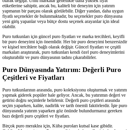
olarak değişir. Ünlü markalar genellikle daha yüksek fiyat
etiketlerine sahiptir, ancak bu, kaliteli bir deneyim için yatırım
yapmanın bir parçası olarak görülebilir. Diğer yandan, daha uygun
fiyatlı seçenekler de bulunmaktadır, bu seçenekler puro dünyasına
yeni giriş yapanlar veya bütçe dostu seçenek arayanlar için ideal
olabilir.
Puro tutkunları için güncel puro fiyatları ve marka tercihleri, keyifli
bir puro deneyimi için önemlidir. Her bir puro deneyimi benzersizdir
ve kişisel tercihlere bağlı olarak değişir. Güncel fiyatları ve çeşitli
markaları araştırarak, puro tutkunları kendi özel puro deneyimlerini
oluşturabilir ve puro dünyasının tadını çıkarabilirler.
Puro Dünyasında Yatırım: Değerli Puro
Çeşitleri ve Fiyatları
Puro tutkunlarının arasında, puro koleksiyonu oluşturmak ve yatırım
yapmak giderek popüler hale geliyor. Ancak, bu yatırımın değeri ve
getirisi doğru seçimlerle belirlenir. Değerli puro çeşitleri arasında
seçim yaparken, kalite, nadirlik ve tarih önemli faktörlerdir. İşte puro
dünyasında yatırım yaparken göz önünde bulundurmanız gereken
bazı değerli puro çeşitleri ve fiyatları.
Birçok puro meraklısı için, Küba puroları kutsal kase gibidir.