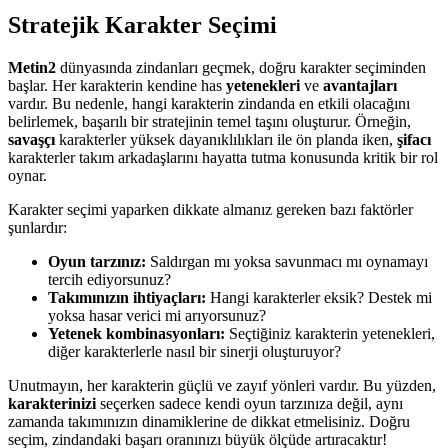
Stratejik Karakter Seçimi
Metin2
dünyasında zindanları geçmek, doğru karakter seçiminden
başlar. Her karakterin kendine has
yetenekleri
ve
avantajları
vardır. Bu nedenle, hangi karakterin zindanda en etkili olacağını
belirlemek, başarılı bir stratejinin temel taşını oluşturur. Örneğin,
savaşçı
karakterler yüksek dayanıklılıkları ile ön planda iken,
şifacı
karakterler takım arkadaşlarını hayatta tutma konusunda kritik bir rol
oynar.
Karakter seçimi yaparken dikkate almanız gereken bazı faktörler
şunlardır:
Oyun tarzınız:
Saldırgan mı yoksa savunmacı mı oynamayı
tercih ediyorsunuz?
Takımınızın ihtiyaçları:
Hangi karakterler eksik? Destek mi
yoksa hasar verici mi arıyorsunuz?
Yetenek kombinasyonları:
Seçtiğiniz karakterin yetenekleri,
diğer karakterlerle nasıl bir sinerji oluşturuyor?
Unutmayın, her karakterin güçlü ve zayıf yönleri vardır. Bu yüzden,
karakterinizi
seçerken sadece kendi oyun tarzınıza değil, aynı
zamanda takımınızın dinamiklerine de dikkat etmelisiniz. Doğru
seçim, zindandaki başarı oranınızı büyük ölçüde artıracaktır!