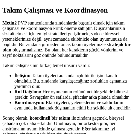
Takım Çalışması ve Koordinasyon
Metin2
PVP sunucularında zindanlarda başarılı olmak için takım
çalışması ve koordinasyon kritik öneme sahiptir. Düşmanlarınızın
sizi alt etmesi için en iyi stratejileri geliştirmek, sadece bireysel
yeteneklerinize değil, aynı zamanda ekibinizle olan uyumunuza da
bağlıdır. Bir zindana girmeden önce, takım üyelerinizle
stratejik bir
plan
oluşturmalısınız. Bu plan, her karakterin güçlü yönlerini ve
zayıf noktalarını göz önünde bulundurmalıdır.
Takım çalışmasının birkaç temel unsuru vardır:
İletişim:
Takım üyeleri arasında açık bir iletişim kanalı
olmalıdır. Bu, zindanda karşılaşacağınız zorlukları aşmanıza
yardımcı olur.
Rol Dağılımı:
Her oyuncunun rolünü net bir şekilde bilmesi
gerekir. Savaşçılar ön saflarda, şifacılar arka planda olmalıdır.
Koordinasyon:
Ekip üyeleri, yeteneklerini ve saldırılarını
aynı anda kullanarak düşmanları etkili bir şekilde alt etmelidir.
Sonuç olarak,
koordineli bir takım
ile zindanı geçmek, bireysel
çabadan çok daha etkilidir. Unutmayın, bir orkestra gibi, her
enstrümanın uyum içinde çalması gerekir. Eğer takımınız iyi