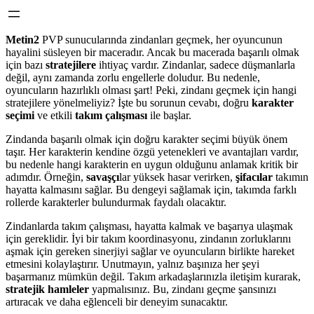
Metin2
PVP sunucularında zindanları geçmek, her oyuncunun
hayalini süsleyen bir maceradır. Ancak bu macerada başarılı olmak
için bazı
stratejilere
ihtiyaç vardır. Zindanlar, sadece düşmanlarla
değil, aynı zamanda zorlu engellerle doludur. Bu nedenle,
oyuncuların hazırlıklı olması şart! Peki, zindanı geçmek için hangi
stratejilere yönelmeliyiz? İşte bu sorunun cevabı, doğru
karakter
seçimi
ve etkili
takım çalışması
ile başlar.
Zindanda başarılı olmak için doğru karakter seçimi büyük önem
taşır. Her karakterin kendine özgü yetenekleri ve avantajları vardır,
bu nedenle hangi karakterin en uygun olduğunu anlamak kritik bir
adımdır. Örneğin,
savaşçı
lar yüksek hasar verirken,
şifacılar
takımın
hayatta kalmasını sağlar. Bu dengeyi sağlamak için, takımda farklı
rollerde karakterler bulundurmak faydalı olacaktır.
Zindanlarda takım çalışması, hayatta kalmak ve başarıya ulaşmak
için gereklidir. İyi bir takım koordinasyonu, zindanın zorluklarını
aşmak için gereken sinerjiyi sağlar ve oyuncuların birlikte hareket
etmesini kolaylaştırır. Unutmayın, yalnız başınıza her şeyi
başarmanız mümkün değil. Takım arkadaşlarınızla iletişim kurarak,
stratejik hamleler
yapmalısınız. Bu, zindanı geçme şansınızı
artıracak ve daha eğlenceli bir deneyim sunacaktır.