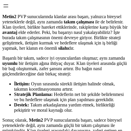
Metin2
PVP sunucularında klanlar arası başarı, yalnızca bireysel
yeteneklerle değil, aynı zamanda
takım çalışması
ile de belirlenir.
Klan üyeleri, birlikte hareket ettiklerinde, rakiplerine karşı büyük bir
avantaj
elde ederler. Peki, bu başarıyı nasıl yakalayabiliriz? İşte
burada takım çalışmasının önemi devreye giriyor. Birlikte strateji
geliştirmek, iletişim kurmak ve hedeflere ulaşmak için iş birliği
yapmak, her klanın en önemli
silahı
dır.
Başarılı bir takım, sadece iyi oyunculardan oluşmaz; aynı zamanda
uyumlu
bir iletişim ağına ihtiyaç duyar. Klan üyeleri arasında güçlü
bir bağ oluşturmak, zafer şansını artırır. Bu bağın nasıl
güçlendirileceğine dair birkaç strateji:
İletişim:
Oyun sırasında sürekli iletişim halinde olmak,
takımın koordinasyonunu artırır.
Stratejik Planlama:
Hedeflerin net bir şekilde belirlenmesi
ve bu hedeflere ulaşmak için plan yapılması gereklidir.
Destek:
Takım arkadaşlarına yardım etmek, birlikteliği
pekiştirir ve moral kaynağı olur.
Sonuç olarak,
Metin2
PVP sunucularında başarı, sadece bireysel
yeteneklerle değil, aynı zamanda güçlü bir takım çalışması ile
mümkündür. Klan üyeleri arasındaki dayanışma, zaferi getiren en