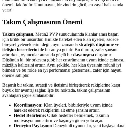
önemli faktördür. Unutmayın, bir zincirin gücü, en zayıf halkasında
yatar!
Takım Çalışmasının Önemi
Takım çalışması
, Metin2 PVP sunucularında klanlar arası başarı
için kritik bir unsurdur. Birlikte hareket eden klan üyeleri, sadece
bireysel yeteneklerini değil, aynı zamanda
stratejik düşünme
ve
iletişim becerilerini
de bir araya getirir. Bu durum, zafer şansını
artırırken, oyuncular arasında güçlü bir
dayanışma
oluşturur.
Düşünün ki, bir orkestra gibi; her enstrümanın uyum içinde çalması,
müziğin kalitesini artırır. Aynı şekilde, her klan üyesinin rolünü iyi
bilmesi ve bu rolde en iyi performansı göstermesi, zafer için hayati
öneme sahiptir.
Başarılı bir takım, strateji ve iletişimi birleştirerek rakiplerine karşı
büyük bir avantaj sağlar. İşte bu noktada, takım çalışmasının
avantajları şöyle sıralanabilir:
Koordinasyon:
Klan üyeleri, birbirleriyle uyum içinde
hareket ederek rakiplerini alt etme şansını artırır.
Hedef Belirleme:
Ortak hedefler belirlemek, takımın
motivasyonunu artırır ve başarıya giden yolu açar.
Deneyim Paylaşımı:
Deneyimli oyuncular, yeni başlayanlara