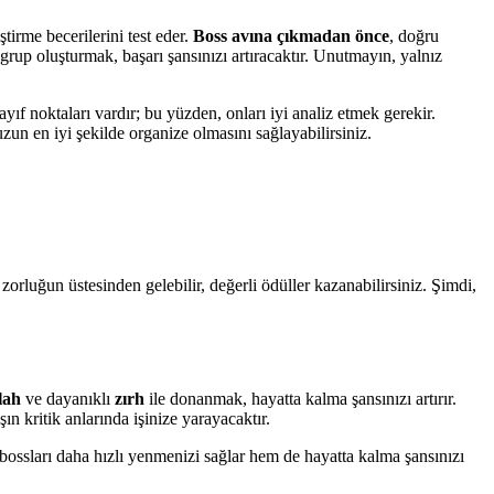
irme becerilerini test eder.
Boss avına çıkmadan önce
, doğru
rup oluşturmak, başarı şansınızı artıracaktır. Unutmayın, yalnız
ayıf noktaları vardır; bu yüzden, onları iyi analiz etmek gerekir.
uzun en iyi şekilde organize olmasını sağlayabilirsiniz.
u zorluğun üstesinden gelebilir, değerli ödüller kazanabilirsiniz. Şimdi,
ilah
ve dayanıklı
zırh
ile donanmak, hayatta kalma şansınızı artırır.
şın kritik anlarında işinize yarayacaktır.
bossları daha hızlı yenmenizi sağlar hem de hayatta kalma şansınızı