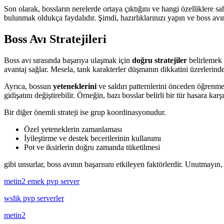
Son olarak, bossların nerelerde ortaya çıktığını ve hangi özelliklere s
bulunmak oldukça faydalıdır. Şimdi, hazırlıklarınızı yapın ve boss av
Boss Avı Stratejileri
Boss avı sırasında başarıya ulaşmak için
doğru stratejiler
belirlemek 
avantaj sağlar. Mesela, tank karakterler düşmanın dikkatini üzerlerinde
Ayrıca, bossun
yeteneklerini
ve saldırı patternlerini önceden öğrenme
gidişatını değiştirebilir. Örneğin, bazı bosslar belirli bir tür hasara ka
Bir diğer önemli strateji ise grup koordinasyonudur.
Özel yeteneklerin zamanlaması
İyileştirme ve destek becerilerinin kullanımı
Pot ve iksirlerin doğru zamanda tüketilmesi
gibi unsurlar, boss avının başarısını etkileyen faktörlerdir. Unutmayın
metin2 emek pvp server
wslik pvp serverler
metin2