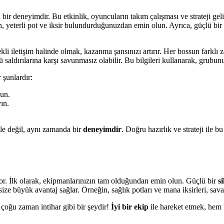
 deneyimdir. Bu etkinlik, oyuncuların takım çalışması ve strateji gelişt
, yeterli pot ve iksir bulundurduğunuzdan emin olun. Ayrıca, güçlü bir g
kli iletişim halinde olmak, kazanma şansınızı artırır. Her bossun farklı z
ü saldırılarına karşı savunmasız olabilir. Bu bilgileri kullanarak, grubun
 şunlardır:
nun.
ın.
le değil, aynı zamanda bir
deneyimdir
. Doğru hazırlık ve strateji ile b
r. İlk olarak, ekipmanlarınızın tam olduğundan emin olun. Güçlü bir
s
 size büyük avantaj sağlar. Örneğin, sağlık potları ve mana iksirleri, sava
çoğu zaman intihar gibi bir şeydir!
İyi bir ekip
ile hareket etmek, hem 