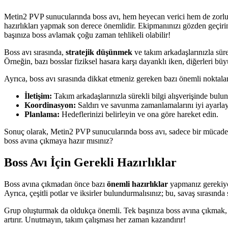
Metin2 PVP sunucularında boss avı, hem heyecan verici hem de zorlu bir
hazırlıkları yapmak son derece önemlidir. Ekipmanınızı gözden geçirin
başınıza boss avlamak çoğu zaman tehlikeli olabilir!
Boss avı sırasında,
stratejik düşünmek
ve takım arkadaşlarınızla süre
Örneğin, bazı bosslar fiziksel hasara karşı dayanklı iken, diğerleri büy
Ayrıca, boss avı sırasında dikkat etmeniz gereken bazı önemli noktalar
İletişim:
Takım arkadaşlarınızla sürekli bilgi alışverişinde bulu
Koordinasyon:
Saldırı ve savunma zamanlamalarını iyi ayarlay
Planlama:
Hedeflerinizi belirleyin ve ona göre hareket edin.
Sonuç olarak, Metin2 PVP sunucularında boss avı, sadece bir mücade
boss avına çıkmaya hazır mısınız?
Boss Avı İçin Gerekli Hazırlıklar
Boss avına çıkmadan önce bazı
önemli hazırlıklar
yapmanız gerekiyo
Ayrıca, çeşitli potlar ve iksirler bulundurmalısınız; bu, savaş sırasında
Grup oluşturmak da oldukça önemli. Tek başınıza boss avına çıkmak, 
artırır. Unutmayın, takım çalışması her zaman kazandırır!