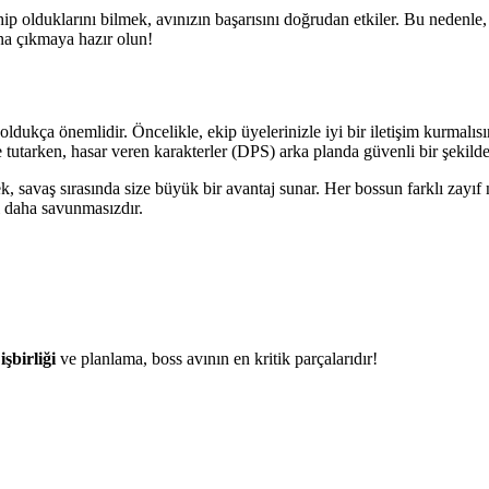
ahip olduklarını bilmek, avınızın başarısını doğrudan etkiler. Bu nedenl
ına çıkmaya hazır olun!
oldukça önemlidir. Öncelikle, ekip üyelerinizle iyi bir iletişim kurmalı
 tutarken, hasar veren karakterler (DPS) arka planda güvenli bir şekilde 
k, savaş sırasında size büyük bir avantaj sunar. Her bossun farklı zayıf
rşı daha savunmasızdır.
,
işbirliği
ve planlama, boss avının en kritik parçalarıdır!