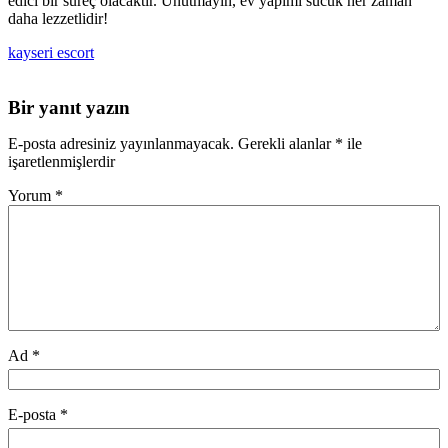
edici bir süreç olacaktır. Unutmayın, ev yapımı sucuk her zaman
daha lezzetlidir!
kayseri escort
Bir yanıt yazın
E-posta adresiniz yayınlanmayacak.
Gerekli alanlar
*
ile
işaretlenmişlerdir
Yorum
*
Ad
*
E-posta
*