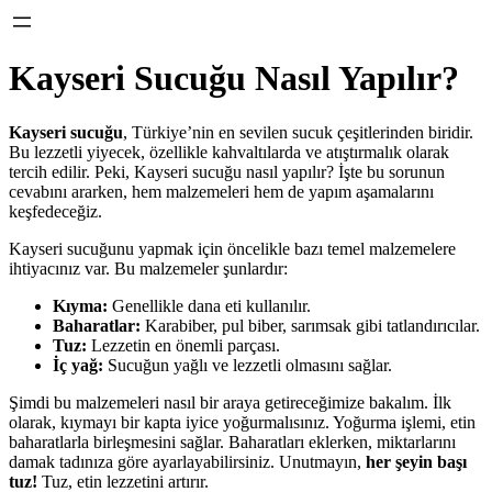
Kayseri Sucuğu Nasıl Yapılır?
Kayseri sucuğu
, Türkiye’nin en sevilen sucuk çeşitlerinden biridir.
Bu lezzetli yiyecek, özellikle kahvaltılarda ve atıştırmalık olarak
tercih edilir. Peki, Kayseri sucuğu nasıl yapılır? İşte bu sorunun
cevabını ararken, hem malzemeleri hem de yapım aşamalarını
keşfedeceğiz.
Kayseri sucuğunu yapmak için öncelikle bazı temel malzemelere
ihtiyacınız var. Bu malzemeler şunlardır:
Kıyma:
Genellikle dana eti kullanılır.
Baharatlar:
Karabiber, pul biber, sarımsak gibi tatlandırıcılar.
Tuz:
Lezzetin en önemli parçası.
İç yağ:
Sucuğun yağlı ve lezzetli olmasını sağlar.
Şimdi bu malzemeleri nasıl bir araya getireceğimize bakalım. İlk
olarak, kıymayı bir kapta iyice yoğurmalısınız. Yoğurma işlemi, etin
baharatlarla birleşmesini sağlar. Baharatları eklerken, miktarlarını
damak tadınıza göre ayarlayabilirsiniz. Unutmayın,
her şeyin başı
tuz!
Tuz, etin lezzetini artırır.