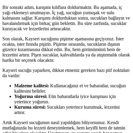
Bir sonraki adım, karışımı kılıflara doldurmaktır. Bu aşamada, iç
yağı eklemeyi unutmayın. İç yağ, sucuğun yumuşak ve sulu
kalmasını sağlar. Karışımı doldurduktan sonra, sucukları bağlayın ve
havalandırmak için birkaç gün bekletin. Bu süre zarfında, sucuklar
kuruyacak ve lezzetlerini artıracaktır.
Son olarak, Kayseri sucuğunu pişirme aşamasına geçiyoruz. İster
ocakta, ister fırında pişirin. Pişirme sırasında, sucukların dışının
güzelce kızarmasına dikkat edin. Bu, hem görünümünü hem de
lezzetini artırır. Pişen sucuklar, kahvaltılarda ya da atıştırmalık olarak
harika bir seçenek olacaktır.
Kayseri sucuğu yaparken, dikkat etmeniz gereken bazı püf noktaları
da vardır:
Malzeme kalitesi:
Kullanacağınız et ve baharatlar, sucuğun
kalitesini belirler.
Yoğurma süresi:
Etin baharatlarla iyice karışması için
yeterince yoğurun.
Kuruma süresi:
Sucukları yeterince kurutmak, lezzetini
artırır.
Artık Kayseri sucuğunun nasıl yapıldığını biliyorsunuz. Kendi
mutfağınızda bu lezzeti deneyimlemek, hem keyifli hem de tatmin