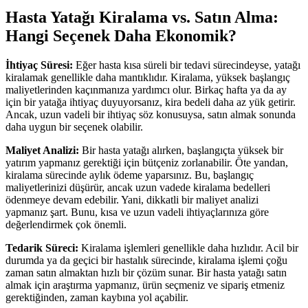
Hasta Yatağı Kiralama vs. Satın Alma:
Hangi Seçenek Daha Ekonomik?
İhtiyaç Süresi:
Eğer hasta kısa süreli bir tedavi sürecindeyse, yatağı
kiralamak genellikle daha mantıklıdır. Kiralama, yüksek başlangıç
maliyetlerinden kaçınmanıza yardımcı olur. Birkaç hafta ya da ay
için bir yatağa ihtiyaç duyuyorsanız, kira bedeli daha az yük getirir.
Ancak, uzun vadeli bir ihtiyaç söz konusuysa, satın almak sonunda
daha uygun bir seçenek olabilir.
Maliyet Analizi:
Bir hasta yatağı alırken, başlangıçta yüksek bir
yatırım yapmanız gerektiği için bütçeniz zorlanabilir. Öte yandan,
kiralama sürecinde aylık ödeme yaparsınız. Bu, başlangıç
maliyetlerinizi düşürür, ancak uzun vadede kiralama bedelleri
ödenmeye devam edebilir. Yani, dikkatli bir maliyet analizi
yapmanız şart. Bunu, kısa ve uzun vadeli ihtiyaçlarınıza göre
değerlendirmek çok önemli.
Tedarik Süreci:
Kiralama işlemleri genellikle daha hızlıdır. Acil bir
durumda ya da geçici bir hastalık sürecinde, kiralama işlemi çoğu
zaman satın almaktan hızlı bir çözüm sunar. Bir hasta yatağı satın
almak için araştırma yapmanız, ürün seçmeniz ve sipariş etmeniz
gerektiğinden, zaman kaybına yol açabilir.