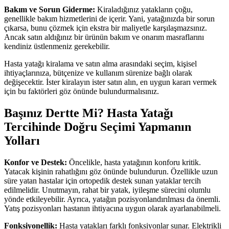
Bakım ve Sorun Giderme:
Kiraladığınız yatakların çoğu,
genellikle bakım hizmetlerini de içerir. Yani, yatağınızda bir sorun
çıkarsa, bunu çözmek için ekstra bir maliyetle karşılaşmazsınız.
Ancak satın aldığınız bir ürünün bakım ve onarım masraflarını
kendiniz üstlenmeniz gerekebilir.
Hasta yatağı kiralama ve satın alma arasındaki seçim, kişisel
ihtiyaçlarınıza, bütçenize ve kullanım sürenize bağlı olarak
değişecektir. İster kiralayın ister satın alın, en uygun kararı vermek
için bu faktörleri göz önünde bulundurmalısınız.
Başınız Dertte Mi? Hasta Yatağı
Tercihinde Doğru Seçimi Yapmanın
Yolları
Konfor ve Destek:
Öncelikle, hasta yatağının konforu kritik.
Yatacak kişinin rahatlığını göz önünde bulundurun. Özellikle uzun
süre yatan hastalar için ortopedik destek sunan yataklar tercih
edilmelidir. Unutmayın, rahat bir yatak, iyileşme sürecini olumlu
yönde etkileyebilir. Ayrıca, yatağın pozisyonlandırılması da önemli.
Yatış pozisyonları hastanın ihtiyacına uygun olarak ayarlanabilmeli.
Fonksiyonellik:
Hasta yatakları farklı fonksiyonlar sunar. Elektrikli