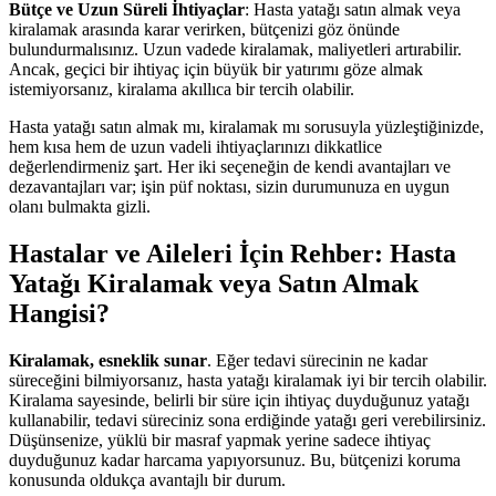
Bütçe ve Uzun Süreli İhtiyaçlar
: Hasta yatağı satın almak veya
kiralamak arasında karar verirken, bütçenizi göz önünde
bulundurmalısınız. Uzun vadede kiralamak, maliyetleri artırabilir.
Ancak, geçici bir ihtiyaç için büyük bir yatırımı göze almak
istemiyorsanız, kiralama akıllıca bir tercih olabilir.
Hasta yatağı satın almak mı, kiralamak mı sorusuyla yüzleştiğinizde,
hem kısa hem de uzun vadeli ihtiyaçlarınızı dikkatlice
değerlendirmeniz şart. Her iki seçeneğin de kendi avantajları ve
dezavantajları var; işin püf noktası, sizin durumunuza en uygun
olanı bulmakta gizli.
Hastalar ve Aileleri İçin Rehber: Hasta
Yatağı Kiralamak veya Satın Almak
Hangisi?
Kiralamak, esneklik sunar
. Eğer tedavi sürecinin ne kadar
süreceğini bilmiyorsanız, hasta yatağı kiralamak iyi bir tercih olabilir.
Kiralama sayesinde, belirli bir süre için ihtiyaç duyduğunuz yatağı
kullanabilir, tedavi süreciniz sona erdiğinde yatağı geri verebilirsiniz.
Düşünsenize, yüklü bir masraf yapmak yerine sadece ihtiyaç
duyduğunuz kadar harcama yapıyorsunuz. Bu, bütçenizi koruma
konusunda oldukça avantajlı bir durum.