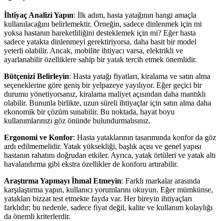
İhtiyaç Analizi Yapın
: İlk adım, hasta yatağının hangi amaçla
kullanılacağını belirlemektir. Örneğin, sadece dinlenmek için mi
yoksa hastanın hareketliliğini desteklemek için mi? Eğer hasta
sadece yatakta dinlenmeyi gerektiriyorsa, daha basit bir model
yeterli olabilir. Ancak, mobilite ihtiyacı varsa, elektrikli ve
ayarlanabilir özelliklere sahip bir yatak tercih etmek önemlidir.
Bütçenizi Belirleyin
: Hasta yatağı fiyatları, kiralama ve satın alma
seçeneklerine göre geniş bir yelpazeye yayılıyor. Eğer geçici bir
durumu yönetiyorsanız, kiralama maliyet açısından daha mantıklı
olabilir. Bununla birlikte, uzun süreli ihtiyaçlar için satın alma daha
ekonomik bir çözüm sunabilir. Bu noktada, hayat boyu
kullanımlarınızı göz önünde bulundurmalısınız.
Ergonomi ve Konfor
: Hasta yataklarının tasarımında konfor da göz
ardı edilmemelidir. Yatak yüksekliği, başlık açısı ve genel yapısı
hastanın rahatını doğrudan etkiler. Ayrıca, yatak örtüleri ve yatak altı
havalandırma gibi ekstra özellikler de konforu artırabilir.
Araştırma Yapmayı İhmal Etmeyin
: Farklı markalar arasında
karşılaştırma yapın, kullanıcı yorumlarını okuyun. Eğer mümkünse,
yatakları bizzat test etmekte fayda var. Her bireyin ihtiyaçları
farklıdır; bu nedenle, sadece fiyat değil, kalite ve kullanım kolaylığı
da önemli kriterlerdir.