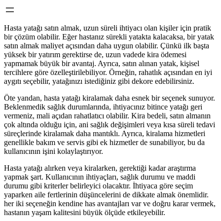
Hasta yatağı satın almak, uzun süreli ihtiyacı olan kişiler için pratik
bir çözüm olabilir. Eğer hastanız sürekli yatakta kalacaksa, bir yatak
satın almak maliyet açısından daha uygun olabilir. Çünkü ilk başta
yüksek bir yatırım gerektirse de, uzun vadede kira ödemesi
yapmamak büyük bir avantaj. Ayrıca, satın alınan yatak, kişisel
tercihlere göre özelleştirilebiliyor. Örneğin, rahatlık açısından en iyi
aygıtı seçebilir, yatağınızı istediğiniz gibi dekore edebilirsiniz.
Öte yandan, hasta yatağı kiralamak daha esnek bir seçenek sunuyor.
Beklenmedik sağlık durumlarında, ihtiyacınız bitince yatağı geri
vermeniz, mali açıdan rahatlatıcı olabilir. Kira bedeli, satın almanın
çok altında olduğu için, ani sağlık değişimleri veya kısa süreli tedavi
süreçlerinde kiralamak daha mantıklı. Ayrıca, kiralama hizmetleri
genellikle bakım ve servis gibi ek hizmetler de sunabiliyor, bu da
kullanıcının işini kolaylaştırıyor.
Hasta yatağı alırken veya kiralarken, gerektiği kadar araştırma
yapmak şart. Kullanıcının ihtiyaçları, sağlık durumu ve maddi
durumu gibi kriterler belirleyici olacaktır. İhtiyaca göre seçim
yaparken aile fertlerinin düşüncelerini de dikkate almak önemlidir.
her iki seçeneğin kendine has avantajları var ve doğru karar vermek,
hastanın yaşam kalitesini büyük ölçüde etkileyebilir.