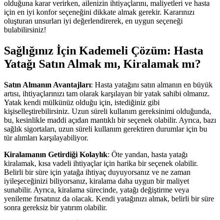
olduğuna karar verirken, ailenizin ihtiyaçlarını, maliyetleri ve hasta
için en iyi konfor seçeneğini dikkate almak gerekir. Kararınızı
oluşturan unsurları iyi değerlendirerek, en uygun seçeneği
bulabilirsiniz!
Sağlığınız İçin Kademeli Çözüm: Hasta
Yatağı Satın Almak mı, Kiralamak mı?
Satın Almanın Avantajları
: Hasta yatağını satın almanın en büyük
artısı, ihtiyaçlarınızı tam olarak karşılayan bir yatak sahibi olmanız.
Yatak kendi mülkünüz olduğu için, istediğiniz gibi
kişiselleştirebilirsiniz. Uzun süreli kullanım gereksinimi olduğunda,
bu, kesinlikle maddi açıdan mantıklı bir seçenek olabilir. Ayrıca, bazı
sağlık sigortaları, uzun süreli kullanım gerektiren durumlar için bu
tür alımları karşılayabiliyor.
Kiralamanın Getirdiği Kolaylık
: Öte yandan, hasta yatağı
kiralamak, kısa vadeli ihtiyaçlar için harika bir seçenek olabilir.
Belirli bir süre için yatağa ihtiyaç duyuyorsanız ve ne zaman
iyileşeceğinizi biliyorsanız, kiralama daha uygun bir maliyet
sunabilir. Ayrıca, kiralama sürecinde, yatağı değiştirme veya
yenileme fırsatınız da olacak. Kendi yatağınızı almak, belirli bir süre
sonra gereksiz bir yatırım olabilir.