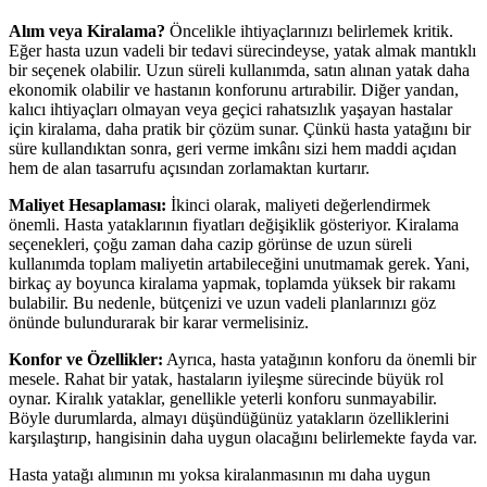
Alım veya Kiralama?
Öncelikle ihtiyaçlarınızı belirlemek kritik.
Eğer hasta uzun vadeli bir tedavi sürecindeyse, yatak almak mantıklı
bir seçenek olabilir. Uzun süreli kullanımda, satın alınan yatak daha
ekonomik olabilir ve hastanın konforunu artırabilir. Diğer yandan,
kalıcı ihtiyaçları olmayan veya geçici rahatsızlık yaşayan hastalar
için kiralama, daha pratik bir çözüm sunar. Çünkü hasta yatağını bir
süre kullandıktan sonra, geri verme imkânı sizi hem maddi açıdan
hem de alan tasarrufu açısından zorlamaktan kurtarır.
Maliyet Hesaplaması:
İkinci olarak, maliyeti değerlendirmek
önemli. Hasta yataklarının fiyatları değişiklik gösteriyor. Kiralama
seçenekleri, çoğu zaman daha cazip görünse de uzun süreli
kullanımda toplam maliyetin artabileceğini unutmamak gerek. Yani,
birkaç ay boyunca kiralama yapmak, toplamda yüksek bir rakamı
bulabilir. Bu nedenle, bütçenizi ve uzun vadeli planlarınızı göz
önünde bulundurarak bir karar vermelisiniz.
Konfor ve Özellikler:
Ayrıca, hasta yatağının konforu da önemli bir
mesele. Rahat bir yatak, hastaların iyileşme sürecinde büyük rol
oynar. Kiralık yataklar, genellikle yeterli konforu sunmayabilir.
Böyle durumlarda, almayı düşündüğünüz yatakların özelliklerini
karşılaştırıp, hangisinin daha uygun olacağını belirlemekte fayda var.
Hasta yatağı alımının mı yoksa kiralanmasının mı daha uygun