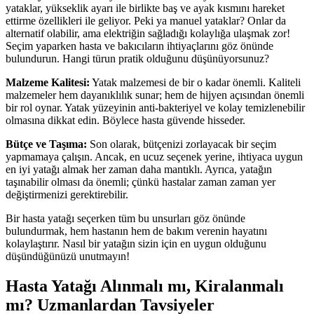
yataklar, yükseklik ayarı ile birlikte baş ve ayak kısmını hareket
ettirme özellikleri ile geliyor. Peki ya manuel yataklar? Onlar da
alternatif olabilir, ama elektriğin sağladığı kolaylığa ulaşmak zor!
Seçim yaparken hasta ve bakıcıların ihtiyaçlarını göz önünde
bulundurun. Hangi türun pratik olduğunu düşünüyorsunuz?
Malzeme Kalitesi:
Yatak malzemesi de bir o kadar önemli. Kaliteli
malzemeler hem dayanıklılık sunar; hem de hijyen açısından önemli
bir rol oynar. Yatak yüzeyinin anti-bakteriyel ve kolay temizlenebilir
olmasına dikkat edin. Böylece hasta güvende hisseder.
Bütçe ve Taşıma:
Son olarak, bütçenizi zorlayacak bir seçim
yapmamaya çalışın. Ancak, en ucuz seçenek yerine, ihtiyaca uygun
en iyi yatağı almak her zaman daha mantıklı. Ayrıca, yatağın
taşınabilir olması da önemli; çünkü hastalar zaman zaman yer
değiştirmenizi gerektirebilir.
Bir hasta yatağı seçerken tüm bu unsurları göz önünde
bulundurmak, hem hastanın hem de bakım verenin hayatını
kolaylaştırır. Nasıl bir yatağın sizin için en uygun olduğunu
düşündüğünüzü unutmayın!
Hasta Yatağı Alınmalı mı, Kiralanmalı
mı? Uzmanlardan Tavsiyeler