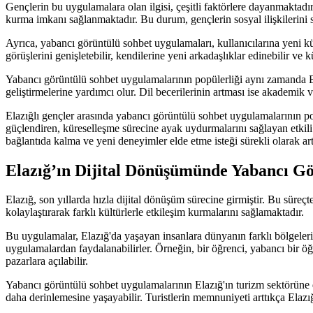
Gençlerin bu uygulamalara olan ilgisi, çeşitli faktörlere dayanmaktadır
kurma imkanı sağlanmaktadır. Bu durum, gençlerin sosyal ilişkilerini sı
Ayrıca, yabancı görüntülü sohbet uygulamaları, kullanıcılarına yeni kül
görüşlerini genişletebilir, kendilerine yeni arkadaşlıklar edinebilir ve k
Yabancı görüntülü sohbet uygulamalarının popülerliği aynı zamanda Elazı
geliştirmelerine yardımcı olur. Dil becerilerinin artması ise akademik ve
Elazığlı gençler arasında yabancı görüntülü sohbet uygulamalarının popü
güçlendiren, küreselleşme sürecine ayak uydurmalarını sağlayan etkili
bağlantıda kalma ve yeni deneyimler elde etme isteği sürekli olarak ar
Elazığ’ın Dijital Dönüşümünde Yabancı G
Elazığ, son yıllarda hızla dijital dönüşüm sürecine girmiştir. Bu süre
kolaylaştırarak farklı kültürlerle etkileşim kurmalarını sağlamaktadır.
Bu uygulamalar, Elazığ'da yaşayan insanlara dünyanın farklı bölgelerind
uygulamalardan faydalanabilirler. Örneğin, bir öğrenci, yabancı bir öğr
pazarlara açılabilir.
Yabancı görüntülü sohbet uygulamalarının Elazığ'ın turizm sektörüne de o
daha derinlemesine yaşayabilir. Turistlerin memnuniyeti arttıkça Elazığ'