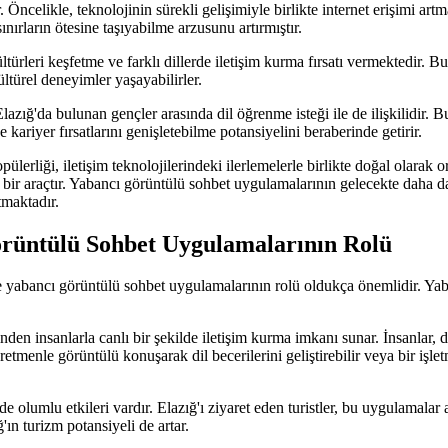
. Öncelikle, teknolojinin sürekli gelişimiyle birlikte internet erişimi a
nırların ötesine taşıyabilme arzusunu artırmıştır.
türleri keşfetme ve farklı dillerde iletişim kurma fırsatı vermektedir. B
ültürel deneyimler yaşayabilirler.
ğ'da bulunan gençler arasında dil öğrenme isteği ile de ilişkilidir. Bu u
 kariyer fırsatlarını genişletebilme potansiyelini beraberinde getirir.
lerliği, iletişim teknolojilerindeki ilerlemelerle birlikte doğal olarak o
 bir araçtır. Yabancı görüntülü sohbet uygulamalarının gelecekte daha d
tmaktadır.
örüntülü Sohbet Uygulamalarının Rolü
çte yabancı görüntülü sohbet uygulamalarının rolü oldukça önemlidir. Yab
en insanlarla canlı bir şekilde iletişim kurma imkanı sunar. İnsanlar, di
etmenle görüntülü konuşarak dil becerilerini geliştirebilir veya bir işle
lumlu etkileri vardır. Elazığ'ı ziyaret eden turistler, bu uygulamalar ar
ın turizm potansiyeli de artar.