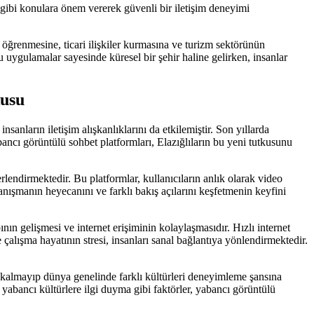
 gibi konulara önem vererek güvenli bir iletişim deneyimi
 öğrenmesine, ticari ilişkiler kurmasına ve turizm sektörünün
u uygulamalar sayesinde küresel bir şehir haline gelirken, insanlar
kusu
sanların iletişim alışkanlıklarını da etkilemiştir. Son yıllarda
bancı görüntülü sohbet platformları, Elazığlıların bu yeni tutkusunu
rlendirmektedir. Bu platformlar, kullanıcıların anlık olarak video
 tanışmanın heyecanını ve farklı bakış açılarını keşfetmenin keyfini
ın gelişmesi ve internet erişiminin kolaylaşmasıdır. Hızlı internet
çalışma hayatının stresi, insanları sanal bağlantıya yönlendirmektedir.
rlı kalmayıp dünya genelinde farklı kültürleri deneyimleme şansına
yabancı kültürlere ilgi duyma gibi faktörler, yabancı görüntülü