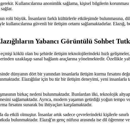
rekir. Kullanıcılarına anonimlik sağlama, kişisel bilgilerin korunması
sağlar.
 rolü büyük. İnsanların farklı kültürlerle etkileşimde bulunmasına, dil
 kullanıcılarına güvenli bir iletişim ortamı sağlamaktadırlar. Elazığ, b
Elazığlıların Yabancı Görüntülü Sohbet Tut
işi köklü olan bu şehirde iletişim teknolojilerindeki hızlı gelişmeler, in
lerinden uzaklaşıp sanal bağlantı araçlarına yönelmektedir. Özellikle ya
inde dünyanın dört bir yanından insanlarla iletişim kurma fırsatını değe
nmaktadır. Elazığlılar için bu tür bir iletişim deneyimi, yeni insanlarla
şmasının birkaç nedeni bulunmaktadır. Bunlardan ilki, teknolojik altyapın
bilmesini sağlamaktadır. Ayrıca, modern yaşamın getirdiği yoğun tempo ve 
ma fırsatını sunarak bu ihtiyaçları karşılamaktadır.
 da etkili olmuştur. İnsanlar artık sadece çevrelerindeki kişilerle sını
tkıda bulunmaktadır. Elazığ'ın genç nüfusu arasında ise dil öğrenme ve 