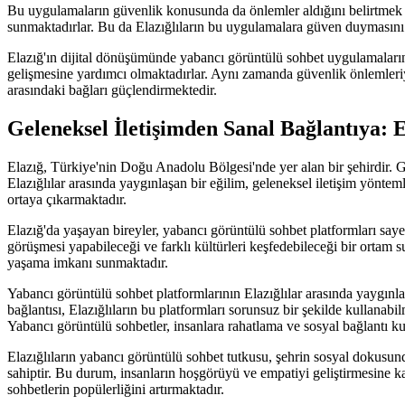
Bu uygulamaların güvenlik konusunda da önlemler aldığını belirtmek ge
sunmaktadırlar. Bu da Elazığlıların bu uygulamalara güven duymasını 
Elazığ'ın dijital dönüşümünde yabancı görüntülü sohbet uygulamalarının
gelişmesine yardımcı olmaktadırlar. Aynı zamanda güvenlik önlemleriyle
arasındaki bağları güçlendirmektedir.
Geleneksel İletişimden Sanal Bağlantıya: 
Elazığ, Türkiye'nin Doğu Anadolu Bölgesi'nde yer alan bir şehirdir. Geçm
Elazığlılar arasında yaygınlaşan bir eğilim, geleneksel iletişim yöntem
ortaya çıkarmaktadır.
Elazığ'da yaşayan bireyler, yabancı görüntülü sohbet platformları sayes
görüşmesi yapabileceği ve farklı kültürleri keşfedebileceği bir ortam su
yaşama imkanı sunmaktadır.
Yabancı görüntülü sohbet platformlarının Elazığlılar arasında yaygınla
bağlantısı, Elazığlıların bu platformları sorunsuz bir şekilde kullana
Yabancı görüntülü sohbetler, insanlara rahatlama ve sosyal bağlantı kur
Elazığlıların yabancı görüntülü sohbet tutkusu, şehrin sosyal dokusunda
sahiptir. Bu durum, insanların hoşgörüyü ve empatiyi geliştirmesine ka
sohbetlerin popülerliğini artırmaktadır.