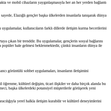
rtmakta ve mobil cihazların yaygınlaşmasıyla her an her yerden bağlantı
u sayede, Elazığlı gençler başka ülkelerden insanlarla tanışarak dünya
ygulamalar, kullanıcıların farklı dillerde iletişim kurma becerilerini
rtaya çıkan bir trenddir. Bu uygulamalar, gençlerin sosyal bağlarını
a popüler hale gelmesi beklenmektedir, çünkü insanların dünya ile
ancı görüntülü sohbet uygulamaları, insanların iletişimini
l öğrenme, kültürel değişim, ticari ilişkiler ve daha birçok alanda bu
tmeci, başka ülkelerdeki potansiyel müşterilerle görüşerek yeni
acılığıyla yerel halkla iletişim kurabilir ve kültürel deneyimlerini