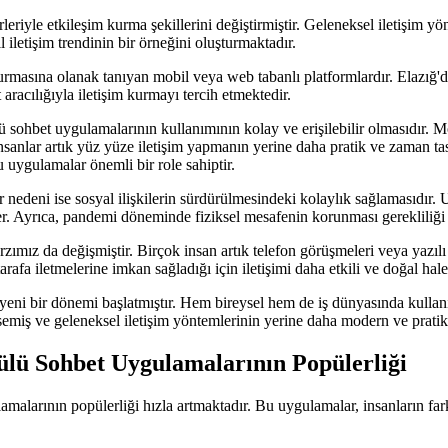
irleriyle etkileşim kurma şekillerini değiştirmiştir. Geleneksel iletişim yö
iletişim trendinin bir örneğini oluşturmaktadır.
 kurmasına olanak tanıyan mobil veya web tabanlı platformlardır. Elazı
 aracılığıyla iletişim kurmayı tercih etmektedir.
 sohbet uygulamalarının kullanımının kolay ve erişilebilir olmasıdır. Mo
insanlar artık yüz yüze iletişim yapmanın yerine daha pratik ve zaman ta
bu uygulamalar önemli bir role sahiptir.
 nedeni ise sosyal ilişkilerin sürdürülmesindeki kolaylık sağlamasıdır.
er. Ayrıca, pandemi döneminde fiziksel mesafenin korunması gerekliliği
zımız da değişmiştir. Birçok insan artık telefon görüşmeleri veya yazılı
arafa iletmelerine imkan sağladığı için iletişimi daha etkili ve doğal hale
eni bir dönemi başlatmıştır. Hem bireysel hem de iş dünyasında kullanılan
semiş ve geleneksel iletişim yöntemlerinin yerine daha modern ve pratik 
ülü Sohbet Uygulamalarının Popülerliği
amalarının popülerliği hızla artmaktadır. Bu uygulamalar, insanların fark