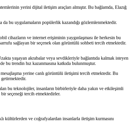
ntemlerinin yerini dijital iletişim araçları almıştır. Bu bağlamda, Elazığ
ğ'da da bu uygulamaların popülerlik kazandığı gözlemlenmektedir.
bil cihazların ve internet erişiminin yaygınlaşması ile herkesin bu
sarrufu sağlayan bir seçenek olan görüntülü sohbeti tercih etmektedir.
 Uzakta yaşayan akrabalar veya sevdikleriyle bağlantıda kalmak isteyen
 de bu trendin hız kazanmasına katkıda bulunmuştur.
 mesajlaşma yerine canlı görüntülü iletişimi tercih etmektedir. Bu
 getirmektedir.
 bu teknolojiler, insanların birbirleriyle daha yakın ve etkileşimli
bir seçeneği tercih etmektedirler.
lı kültürlerden ve coğrafyalardan insanlarla iletişim kurmasını