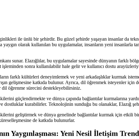
inlikleri ile ünlü bir şehirdir. Bu güzel şehirde yaşayan insanlar da tekn
 yaygın olarak kullanılan bu uygulamalar, insanların yeni insanlarla tan
mkanı sunar. Elazığlılar, bu uygulamalar sayesinde dünyanın farklı bölge
t işleminden sonra kullanılabilir hale gelir ve kullanıcı dostu arayüzleriy
ların farklı kültürleri deneyimlemek ve yeni arkadaşlıklar kurmak iste
layışın gelişmesine katkıda bulunur. Ayrıca, dil öğrenmek isteyenler için 
r dil öğrenme sürecini destekleyebilirsiniz.
işkilerini güçlendirmekte ve dünya çapında bağlantılar kurmalarına yard
 ve dostluklar kurabilirler. Teknolojinin sunduğu bu olanaklar, Elazığ şehr
ilerini geliştirmek ve dünya genelinde bağlantılar kurmak için etkili bir 
küreselleşmesine de katkıda bulunurlar.
n Yaygınlaşması: Yeni Nesil İletişim Trend